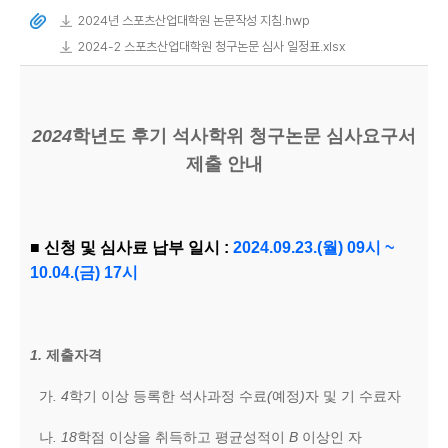
2024년 스포츠산업대학원 논문작성 지침.hwp
2024-2 스포츠산업대학원 청구논문 심사 일정표.xlsx
2024
학년도 후기 석사학위 청구논문 심사요구서
제출 안내
■ 신청 및 심사료 납부 일시
:
2024.09.23.(
월
) 09
시
~
10.04.(
금
) 17
시
1.
제출자격
가
. 4
학기 이상 등록한 석사과정 수료
(
예정
)
자 및 기 수료자
나
. 18
학점 이상을 취득하고 평균성적이
B
이상인 자