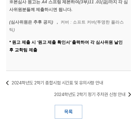
※
본심사 원고는
A4
스프링
제본하여
(3
부
)11 .01(
금
)
까지
각 심
사위원분들께
제출하시면 됩니다
.
(
심사위원은 추후 공지
) ,
커버
:
소프트 커버
(
투명한 플라스
틱
)
*
원고 제출 시
'
원고
제출 확인서
'
출력하여 각 심사위원 날인
후 교학팀 제출
2024학년도 2학기 종합시험 시간표 및 유의사항 안내
2024학년도 2학기 정기 주차권 신청 안내
목록