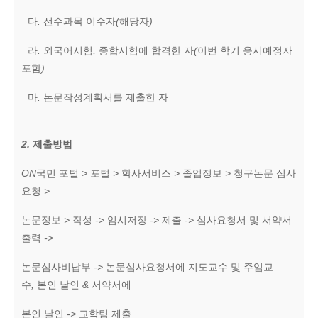
다
.
선수과목 이수자
(
해당자
)
라
.
외국어시험
,
종합시험에 합격한 자
(
이번 학기 응시예정자
포함
)
마
.
논문작성계획서를 제출한 자
2.
제출방법
ON
국민 포털
>
포털
>
학사서비스
>
졸업정보
>
청구논문 심사
요청
>
논문정보
>
작성
->
임시저장
->
제출
->
심사요청서 및 서약서
출력
->
논문심사비납부
->
논문심사요청서에 지도교수 및 주임교
수
,
본인 날인
&
서약서에
본인 날인
->
교학팀 제출