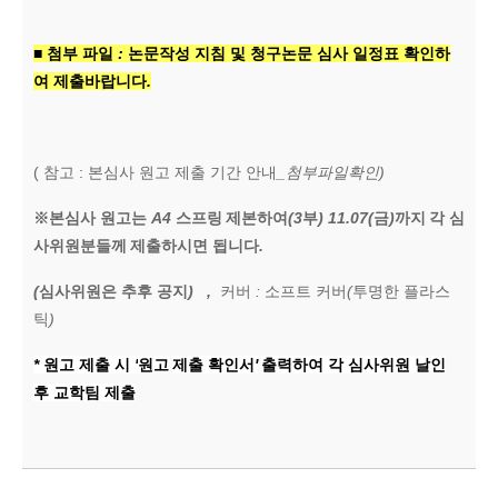
■
첨부 파일
:
논문작성 지침 및 청구논문 심사 일정표 확인하
여 제출바랍니다
.
(
참고
:
본심사 원고 제출 기간 안내
_첨부파일확인)
※
본심사 원고는
A4
스프링
제본하여
(3
부
) 11.07(
금
)
까지
각 심
사위원분들께
제출하시면 됩니다
.
(
심사위원은 추후 공지
) ,
커버
:
소프트 커버
(
투명한 플라스
틱
)
*
원고 제출 시
'
원고
제출 확인서
'
출력하여
각 심사위원 날인
후 교학팀 제출