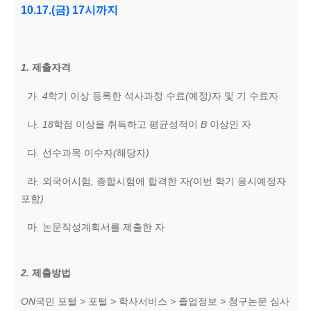
10.17.(
금
) 17
시까지
1.
제출자격
가
. 4
학기 이상 등록한 석사과정 수료
(
예정
)
자 및 기 수료자
나
. 18
학점 이상을 취득하고 평균성적이
B
이상인 자
다
.
선수과목 이수자
(
해당자
)
라
.
외국어시험
,
종합시험에 합격한 자
(
이번 학기 응시예정자
포함
)
마
.
논문작성계획서를 제출한 자
2.
제출방법
ON
국민 포털
>
포털
>
학사서비스
>
졸업정보
>
청구논문 심사