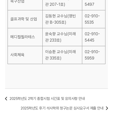
축구산업
관 207-1호)
5497
김동현 교수님(영빈
02-910-
골프과학 및 산업
관 B-305호)
5535
윤숙향 교수님(미래
02-910-
메디컬필라테스
관 233호)
5445
이승환 교수님(미래
02-910-
사회체육
관 335호)
5959
2025학년도 2학기 종합시험 시간표 및 유의사항 안내
2025학년도 후기 석사학위 청구논문 심사요구서 제출 안내