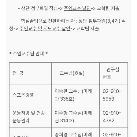
- 상단 첨부파일 작성->
주임교수 날인
-> 교학팀 제출
- 학점졸업으로 전환하려는 자 : 상단 첨부파일(3,4기) 작
성->
주임교수 및 지도교수 날인
-> 교학팀 제출
* 주임교수님 안내 *
연구실
전 공
교수님(호실)
번호
이승환 교수님(미래
02-910-
스포츠경영
관 335호)
5959
운동처방 및 건강
이주형 교수님(미래
02-910-
운동관리
관 314호)
4782
송희경 교수님(미래
02-910-