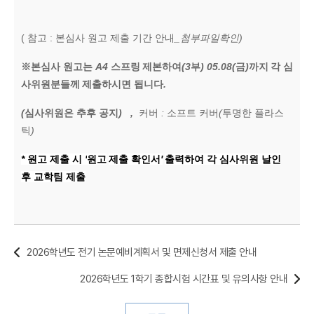
(
참고
:
본심사 원고 제출 기간 안내
_첨부파일확인)
※
본심사 원고는
A4
스프링
제본하여
(3
부
) 05.08(
금
)
까지
각 심
사위원분들께
제출하시면 됩니다
.
(
심사위원은 추후 공지
) ,
커버
:
소프트 커버
(
투명한 플라스
틱
)
*
원고 제출 시
'
원고
제출 확인서
'
출력하여
각 심사위원 날인
후 교학팀 제출
2026학년도 전기 논문예비계획서 및 면제신청서 제출 안내
2026학년도 1학기 종합시험 시간표 및 유의사항 안내