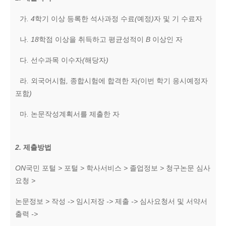
가
. 4
학기 이상 등록한 석사과정 수료
(
예정
)
자 및 기 수료자
나
. 18
학점 이상을 취득하고 평균성적이
B
이상인 자
다
.
선수과목 이수자
(
해당자
)
라
.
외국어시험
,
종합시험에 합격한 자
(
이번 학기 응시예정자
포함
)
마
.
논문작성계획서를 제출한 자
2.
제출방법
ON
국민 포털
>
포털
>
학사서비스
>
졸업정보
>
청구논문 심사
요청
>
논문정보
>
작성
->
임시저장
->
제출
->
심사요청서 및 서약서
출력
->