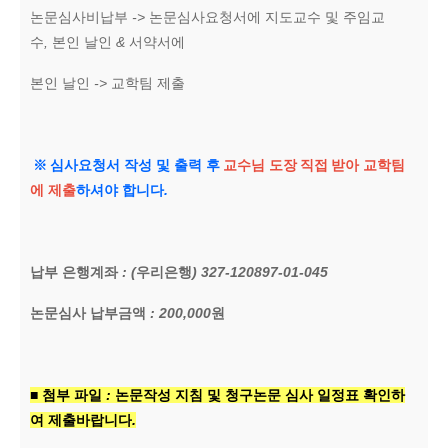
논문심사비납부
->
논문심사요청서에 지도교수 및 주임교
수
,
본인 날인
&
서약서에
본인 날인
->
교학팀 제출
※
심사요청서 작성 및 출력 후
교수님 도장
직접
받아 교학팀
에 제출
하셔야 합니다
.
납부 은행계좌
: (
우리은행
) 327-120897-01-045
논문심사 납부금액
: 200,000
원
■
첨부 파일
:
논문작성 지침 및 청구논문 심사 일정표 확인하
여 제출바랍니다
.