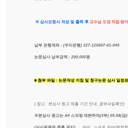
※
심사요청서 작성 및 출력 후
교수님 도장
직접
받아
납부 은행계좌
: (
우리은행
) 327-120897-01-045
논문심사 납부금액
: 200,000
원
■
첨부 파일
:
논문작성 지침 및 청구논문 심사 일정
(
참고
:
본심사 원고 제출 기간 안내
_첨부파일확인)
※
본심사 원고는
A4
스프링
제본하여
(3
부
) 05.08(
금
)
(
심사위원은 추후 공지
) ,
커버
:
소프트 커버
(
투명한