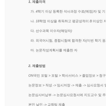
1.
제출자격
가
. 4
학기 이상 등록한 석사과정 수료
(
예정
)
자 및 
나
. 18
학점 이상을 취득하고 평균성적이
B
이상인 
다
.
선수과목 이수자
(
해당자
)
라
.
외국어시험
,
종합시험에 합격한 자
(
이번 학기 
마
.
논문작성계획서를 제출한 자
2.
제출방법
ON
국민 포털
>
포털
>
학사서비스
>
졸업정보
>
청구
논문정보
>
작성
->
임시저장
->
제출
->
심사요청서 
논문심사비납부
->
논문심사요청서에 지도교수 및 
본인 날인
->
교학팀 제출