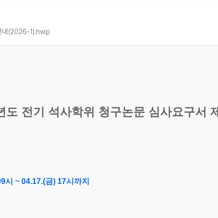
2026-1).hwp
년도 전기 석사학위 청구논문 심사요구서 
09
시
~ 04.17.(
금
) 17
시까지