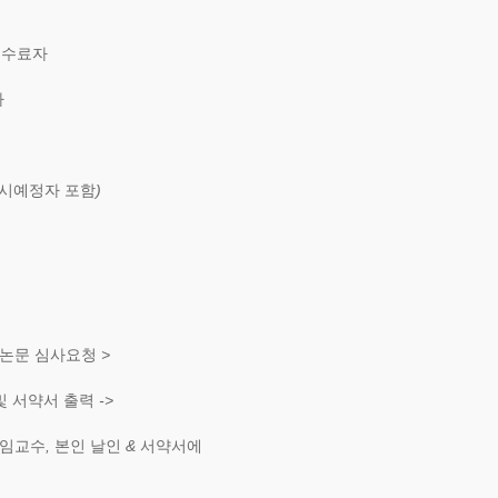
기 수료자
자
응시예정자 포함
)
논문 심사요청
>
및 서약서 출력
->
주임교수
,
본인 날인
&
서약서에