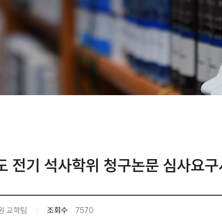
도 전기 석사학위 청구논문 심사요구
원 교학팀
조회수
7570