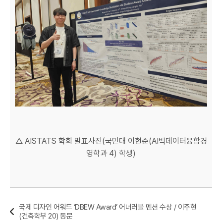
△ AISTATS 학회 발표사진(국민대 이현준(AI빅데이터융합경
영학과 4) 학생)
국제 디자인 어워드 ‘DBEW Award’ 어너러블 멘션 수상 / 이주현
(건축학부 20) 동문