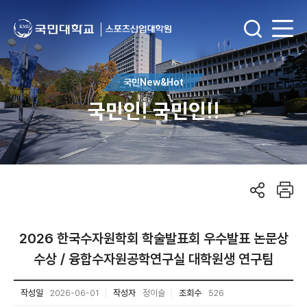
국민New&Hot
국민인! 국민인!!
2026 한국수자원학회 학술발표회 우수발표 논문상
수상 / 융합수자원공학연구실 대학원생 연구팀
작성일
2026-06-01
작성자
정이슬
조회수
526