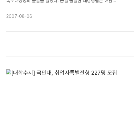
국토대장정의 출발을 알렸다. 금일 출발한 대장정팀은 해남
http://www.zeroonecenter.comhttp://www.tadanoriyokoo.c
땅끝마을까지 버스로 이동하여 해남 → 광주5·18묘역 → 고창 → 군산
→ 보령 → 아산 → 평택 → 안산을 지나 15일 학교에 도착할
2007-08-06
예정이다. 370km(12박 13일)의 대장정을 통해 극한의 상황에서
인내하는 법을 배우고, 단체생활을 통한 공동체의식 함양과 함께,
애교심과 자긍심이 고취되길 바라며, 30도를 오르내리는 폭염을 뚫고
아름다운 도전을 하는 대장정 참가대원 모두가 건강한 모습으로
완주하기를 기원한다.