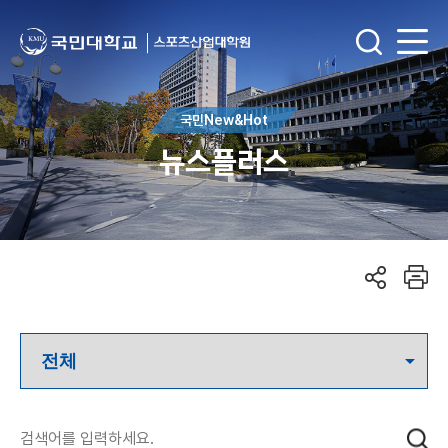
국민New&Hot
뉴스플러스