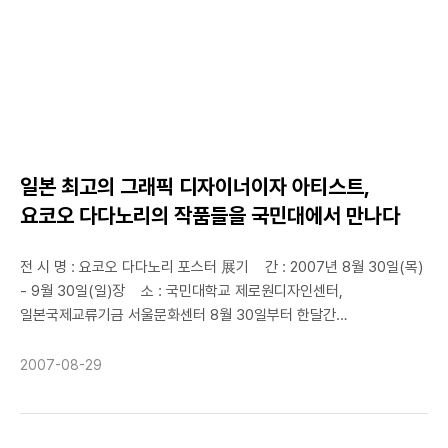
일본 최고의 그래픽 디자이너이자 아티스트,
요코오 다다노리의 작품들을 국민대에서 만나다
전 시 명 : 요코오 다다노리 포스터 展기 간 : 2007년 8월 30일(목)
- 9월 30일(일)장 소 : 국민대학교 제로원디자인센터,
일본국제교류기금 서울문화센터 8월 30일부터 한달간
제로원디자인센터와 일본국제교류기금 서울문화센터에서 展이
열린다. 요코오 다다노리(1936년생)는 현재 생존한 일본의 예술가들
2007-08-29
중에서 가장 성공하였으며 세계적인 명성을 가진 그래픽 디자이너이자
아티스트이다. 1960년대 중반 전세계적으로 사회적 혼란의 시대에
중심에 있었으며 그 이후 창조된 젊은 문화의 형성을 주도한 인물이다.