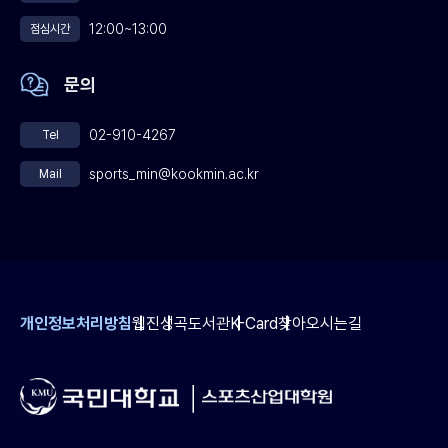
미만은 기본점수가 주어지며 10년 이상은 최대 점수가 부여된다.
12:00~13:00
점심시간
면접고사는 기본소양과 교과적성으로 나눠 평가한다. 기본소양은
기본적인 인성에 관련된 문제를, 교과적성은 전공적성에 관련된
문의
문제를 출제하며 구술로 답하는 형식으로 진행된다. 국민대 홈페이지
(http://www.kookmin.ac.kr) 내 ‘입학안내’→‘입학자료실’에서 지난
02-910-4267
Tel
기출문제를 확인할 수 있다. 이에 따라 출제경향 등을 파악하고 해당
문제들로 답을 만들어 연습해 보는게 면접고사 준비에 도움이 될
sports_min@kookmin.ac.kr
Mail
전망이다. 국민대 이채성 입학정보처장은 “지난해까지 수시1학기
모집과 정시모집으로 나눠서 취업자특별전형을 시행했다”며
“올해부터 취업자특별전형은 수시1학기 모집에서만 시행한다는 점을
특별히 유념해야 한다”고 말했다. 원문보기 :
http://www.moneytoday.co.kr/view/mtview.php?
type=1&no=2007070911154148574출처 : 머니투데이 07/10
개인정보처리방침
웹진
성곡도서관
K-Card
찾아오시는길
11:51