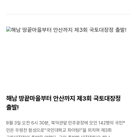
특히 “일본의 앤디 워홀”이라고 불릴 정도로 60년대 팝 문화 스타일을
구사하고 있으며 현재 활동하는 J-POP 아티스트들과 일본
대중문화의 모태로서 가장 큰 영향을 끼친 인물로 조명받고 있다. 일본
최고의 그래픽 디자이너로 추앙받는 요코오 다다노리는 ‘모더니즘
디자인과의 결별’을 선언했던 1965년부터 현재까지 디자인, 만화,
일러스트레이션, 광고, 판화, 회화, 비디오, 디지털 아트 등 다양한
경계를 넘나들며 작업들을 선보이고 있다. 1972년 젊은 나이에
뉴욕현대미술관에서 개인전을 열어 일찍이 세계적인 디자이너로
인정받았으며 현재 세계 80여 곳의 미술관에 작품이 소장되어있다.
또한 일본 최고의 아티스트들에게 수여되는 마이니치 예술상을 비롯한
각종 비엔날레 및 공모전에서 다수 수상한바 있다. 국민대
제로원디자인센터에서는 일본국제교류기금 서울문화센터와 공동기획,
주최하여 요코오 다다노리의 1965년부터 2007년까지의 포스터
해남 땅끝마을부터 안산까지 제3회 국토대장정
작품들을 선보인다. 전시오프닝인 8.30(목) 5:00PM에는
도야마현립근대미술관 학예원인 가타기시 쇼지와 미술?디자인 평론가
출발!
임근준(이정우)이 “일본 현대 그래픽 디자인의 동향과 요코오
다다노리의 작품세계”라는 주제로 대담을 진행한다. 전시 포스터는
8월 3일 오전 6시 30분, 북악관앞 민주광장에 모인 142명의 국민*
그래픽 디자이너이자 시각디자인과 성재혁 교수가 디자인하였다.
인은 우렁찬 함성으로“국민대학교 파이팅!”을 외치며 제3회
관람료는 국민대 동문 및 재학생 2,000원이다.