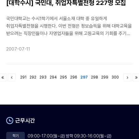
[대학수시] 국민대, 취업자특별전형 227명 모집
국민대학교는 수시1학기에서 서울소재 대학 중 유일하게
취업자특별전형을 시행한다. 이번 전형은 정보습득을 위해 대학교육을
받으려는 직장인들이나 자영업자들을 위해 고등교육의 기회를 주기
위해 만들어진 것이라는 게 학교 측의 설명이다. 국민대는 수시1학기
취업자특별전형에서 모두 227명을 야간학부로 모집한다. 구체적으로
2007-07-11
△행정학과 41명 △경제학부 51명 △비즈니스IT학부 40명 △
경영학부 95명 등이다. 지원자격은 단일직장(사업체)의 경력이나
영업사실이 1년 이상인 자가 현재 근무(영업) 중이어야 한다. 직장인은
291
292
293
294
295
296
297
298
299
300
국민연금이나 건강보험자료로 해당 경력을 증명할 수 있어야 하고,
자영업자는 사업자등록증명원과 납세증명으로 해당 영업사실을
증명해야 한다. 합격자는 고등학교 생활기록부 성적 70%, 면접고사
성적 20%, 직장(영업)경력 점수 10%를 반영해서 선발한다.
전형요소별 세부내역은 다음과 같다. 학교생활기록부 성적의 경우
1학년은 국어, 사회, 수학, 과학, 영어와 2·3학년은 국어, 사회, 영어
근무시간
교과영역 가운데 학년 및 학기별로 평어성적(수, 우 등)이 우수한 1개
교과목을 선택해서 반영한다. 또 직장(영업) 경력 점수는 현재 근무
09:00-17:00(월~금) 방학 09:30-16:00(월~금)
학기
(영업)지의 재직(영업)기간에 따라 차등을 둬서 점수를 부여한다. 3년