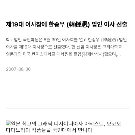
제19대 이사장에 한종우 (韓鍾愚) 법인 이사 선출
학교법인 국민학원은 8월 30일 이사회를 열고 한종우 (韓鍾愚) 법인
이사를 제19대 이사장으로 선출했다. 한 신임 이사장은 고려대학교
영문과와 미국 켄자스대학교 대학원을 졸업(경제학석사)했으며,
동양통신사 대표이사 전무, 코리아 헤럴드 사장을 역임한바 있고, 현재
성곡언론문화재단 이사장으로 재임해 오고 있다.
2007-08-30