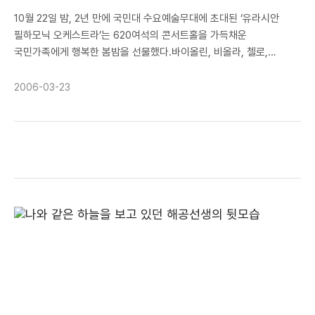
10월 22일 밤, 2년 만에 국민대 수요예술무대에 초대된 ‘유라시안
필하모닉 오케스트라’는 620여석의 콘서트홀을 가득채운
국민가족에게 행복한 봄밤을 선물했다.바이올린, 비올라, 첼로,
콘트라베이스 등으로 편성된 25인조 챔버 오케스트라는 금난새
음악감독의 원숙한 지휘로 콘서트홀을 현(絃)의 하모니로 채웠다.
2006-03-23
금난새 음악감독은 “세 번 째 국민대를 방문했는데, 올 때마다 학교가
힘이 넘치고 있고 점점 좋게 변화하고 있는 것 같다”고 소감을 밝혀 큰
박수를 받았다. 바쁜 일정 가운데서도 참석한 김문환 총장은 인사말을
통해 “우리 대학을 찾아 준 지역 주민, 학생 여러분들이 학교 시설을
이용해 주어 고맙다. 봄은 청춘, 힘, 에너지, 희망을 대변하는데 오늘
좋은 음악을 듣고 많은 에너지를 충전하여 훌륭하고 멋있고 빛나는 한
해가 되기를 바란다”고 하였다.이날 음악회에서 금난새 감독은 특유의
독특한 제스츄어와 재치있는 해설로 관객을 사로잡았으며, 관객들도
뜨거운 박수로 호응해 콘서트홀은 열기로 가득했다. 연주는
모차르트의 디베르디멘토 제3번 Bb장조 K.137, 엘가의 서주와
알레그로 Op.47, 그리고 쇼스타코비치의 챔버 심포니 No.8 C단조
Op.110의 순으로 진행되었으며 거듭되는 커튼콜 요청에 응해
모차르트의 디베르디멘토 1번을 연주하였다. 개교 60주년 기념식이