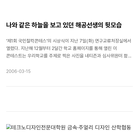
개최되는 올해 10월 17일 밤에는 지금과는 전혀 다른 대규모 편성의
유라시안 필하모닉 오케스트라의 축하연주회가 예정되어 있어 금난새
음악감독을 다시 만나 웅장하고 화려한 연주를 들을 수 있을 것 같다.
나와 같은 하늘을 보고 있던 해공선생의 뒷모습
'제1회 국민찰칵콘테스'의 시상식이 지난 7일(화) 연구교류처장실에서
열렸다. 지난해 12월부터 2달간 학교 홈페이지를 통해 열린 이
콘테스트는 우리학교를 주제로 찍은 사진을 네티즌과 심사위원이 함께
심사하여 국민상 1명, 북악상 2명, 인기상 7명이 선정되었다. 다음은
'가을노을'로 최고상인 국민상*을 받는 강경완(경영,4)군을 만나
2006-03-15
보았다. ▲자신의 사진에 대해 설명하자면학생회관이 리모델링하기
전, 밥을 먹고 있는데 하늘이 매우 인상적이어서 해공선생의 뒷모습을
300만 화소 자동카메라, 일명 똑딱이 카메라로 찍었다. 지금생각해도
그 하늘은 태어나서 본 하늘 중에 가장 아름다웠다. ▲어떻게 참가하게
됐나?평소 학교에서 하는 행사에 잘 참여하는 편이다. 이번에도
콘테스트를 알리는 현수막을 보고 지난해 찍었던 사진이 생각나 그냥
한번 올려 보았다. 사실, 학교에서 학생들이 정말 많은 사진들을 찍는데
그저 운이 좋았던 것 같다. 제2회 국민찰칵콘테스트도 개최된다고 하니
다른 학생들도 찍어놓은 사진 중에 하나씩 올려보면 좋을 것 같다. ▲