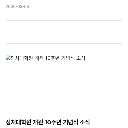
중립적인 위치에서 교육 갈등의 중재자로 활동하는 것을 목표로 하고
2006-03-08
있다. 회장은 이사회에서 선출하며 임기는 1년이다. 역대 회장으로는
제 5대 회장 안병만(安秉萬) 전 한국외대 총장을 비롯하여 박재규
(朴在圭·전 통일부 장관) 경남대 총장, 이대순(李大淳) 전 경원대
총장, 송석구(宋錫球) 전 동국대 총장, 선우중호(鮮于仲皓) 전
서울대 총장 등이 한국대학총장협회의 회장을 역임했다.
정치대학원 개원 10주년 기념식 소식