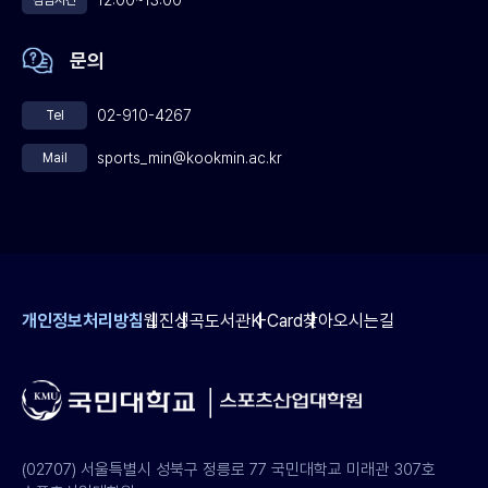
12:00~13:00
점심시간
의원은 이날 모교인 정치대학원에 감사의 뜻으로 후학 양성을 위한
장학금을 전달하여 자리를 빛냈다. 이날 행사에는 김문환 총장을
문의
비롯한 역대 정치대학원장(권무수, 윤영오, 조중빈 교수) 및 20여명의
국민대 학,처장, 교수들과 장영달, 박진, 장윤석 의원, 서찬교
02-910-4267
Tel
성북구청장, 김충용 종로구청장등 정치인, 그리고 100여명의 동문들이
참석, 성황을 이루었으며, 이밖에도 박근혜 한나라당 대표, 한화갑
sports_min@kookmin.ac.kr
Mail
민주당 대표, 염동연 의원, 유재건 의원, 이인제 의원, 맹형규 의원,
공성진 의원 등이 화환과 축하 메시지를 통하여 개원 10주년을
축하하고 발전을 기원하였다.
개인정보처리방침
웹진
성곡도서관
K-Card
찾아오시는길
(02707) 서울특별시 성북구 정릉로 77 국민대학교 미래관 307호