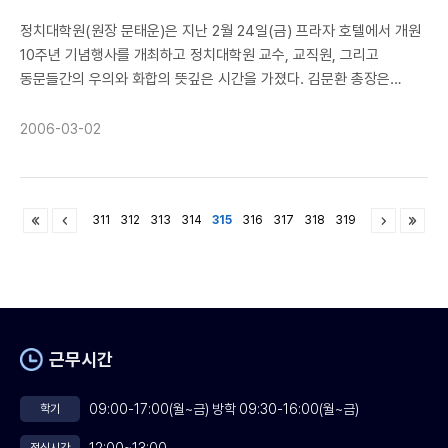
정치대학원(원장 문태운)은 지난 2월 24일(금) 프라자 호텔에서 개원
10주년 기념행사를 개최하고 정치대학원 교수, 교직원, 그리고
동문들간의 우의와 화합의 뜻깊은 시간을 가졌다. 김문환 총장은
축사에서 국내 최초의 정치실무 대학원으로 출범한 이래 꾸준한
발전과 업적을 쌓아올린 정치대학원의 모든 구성원들의 노고를
2006-03-02
치하하고 대학차원의 지원을 약속하였으며, 장영달 총동문회장은
국민대학교의 건학이념을 되새기고 모든 ‘북악인’의 단결 속에
정치대학원의 새로운 도약을 다짐하였다. 인사말을 통하여 정치대학원
311
312
313
314
315
316
317
318
319
문태운 원장은 정치대학원 10년의 역사를 함께 가꾸어 온 모든 대학
구성원들에게 감사의 뜻을 전하고 새로운 도약을 위하여 다함께
새로운 마음으로 노력할 것을 당부하였으며, 권무수 초대원장은
국가와 사회에 공헌하는 지도자 양성이라는 정치대학원 개원의 원대한
포부와 초심을 잃지 않는 또다른 10년의 역사를 기약하였다. 특히 이날
행사는 정치대학원 10년의 발자취를 정리한 ‘정치대학원 10년’과 지난
근무시간
10년간 정치대학원이 진행해 온 정치, 사회지도자 초청특강 강연집
‘포럼퓨전: 한국정치의 현실과 과제’라는 두권의 기념책자
09:00-17:00(월~금) 방학 09:30-16:00(월~금)
학기
출판기념회를 겸하여 그 의미를 더했으며, 정치대학원 석사 1기
출신으로 17대 국회에서 활발한 의정활동을 전개하고 있는 김재윤