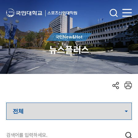
국민New&Hot
뉴스플러스