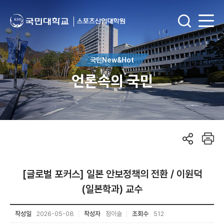
국민New&Hot
언론속의 국민
[글로벌 포커스] 일본 안보정책의 전환 / 이원덕
(일본학과) 교수
작성일
2026-05-08
작성자
정이슬
조회수
512