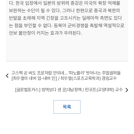
다. 한국 입장에서 일본의 방위력 증강은 미국의 확장 억제를
보완하는 수단이 될 수 있다. 그러나 한편으로 중국과 북한의
반발을 초래해 지역 긴장을 고조시키는 딜레마적 측면도 있다
는 점을 부인할 수 없다. 동북아 군비경쟁을 촉발해 역설적으로
안보 불안정이 커지는 효과가 우려된다.
고스펙 공 써도 프로처럼 안되네… ‘파노플리’ 벗어나는 주말골퍼들
[최우열의 네버 업-네버 인] / 최우열(스포츠교육학과) 겸임교수
[글로벌포커스] 방역보다 센 北대남정책 / 란코프(교양대학) 교수
목록