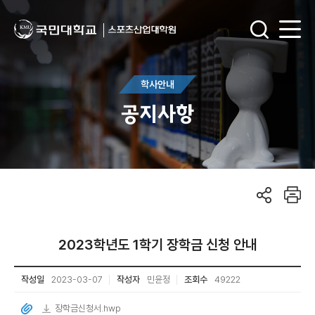
학사안내
공지사항
2023학년도 1학기 장학금 신청 안내
작성일
2023-03-07
작성자
민윤정
조회수
49222
장학금신청서.hwp