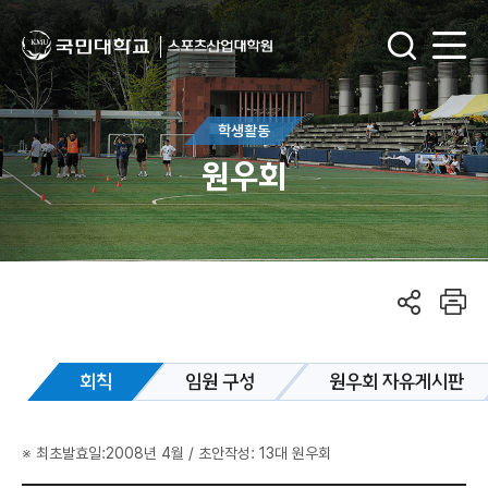
학생활동
원우회
회칙
임원 구성
원우회 자유게시판
※ 최초발효일:2008년 4월 / 초안작성: 13대 원우회