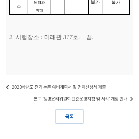
불가
불가
원리와
스
이해
2.
시험장소
:
미래관
317
호
.
끝
.
2023학년도 전기 논문 예비계획서 및 면제신청서 제출
본교 '생명윤리위원회 표준운영지침 및 서식' 개정 안내
목록