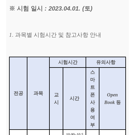
※
시험 일시
: 2023.04.01. (
토
)
1.
과목별 시험시간 및 참고사항 안내
시험시간
유의사항
스
마
트
전공
과목
교
폰
Open
시간
시
사
Book
등
용
여
부
10:00~10:5