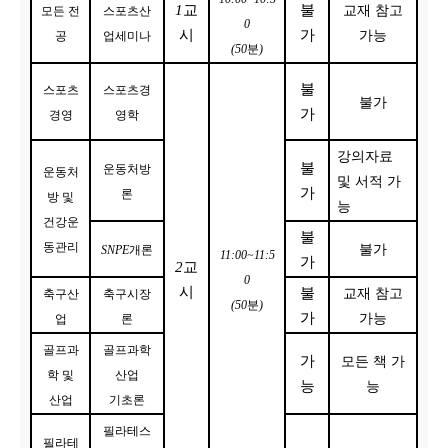
1
교
불
교재 참고
모든 전
스포츠산
0
시
가
가능
공
업세미나
(50
분
)
불
스포츠
스포츠경
불가
가
경영
영학
강의자료
불
운동처방
운동처
및 서적
가
가
론
방 및
능
건강운
불
동관리
불가
SNPE
개론
11:00~11:5
가
2
교
0
시
불
교재 참고
축구산
축구시장
(50
분
)
가
가능
업
론
골프과
골프과학
가
모든 책 가
학 및
산업
능
능
산업
기초론
필라테스
필라테