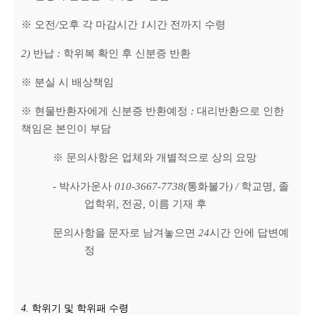
※
오전
/
오후 각 마감시간
1
시간 전까지 수령
2)
반납
:
학위복 확인 후 신분증 반환
※
분실 시 배상책임
※
현물반환자에게 신분증 반환예정
:
대리반환으로 인한
책임은 본인이 부담
※
문의사항은 업체와 개별적으로 상의 요망
-
박사가운사
010-3667-7738(
통화불가
) /
학교명
,
졸
업학위
,
전공
,
이름 기재 후
문의사항을 문자로 남겨놓으면
24
시간 안에 답변예
정
4.
학위기 및 학위패 수령