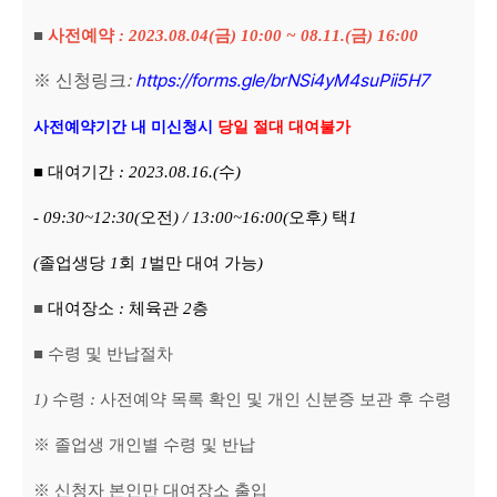
■
사전예약
: 2023.08.04(
금
) 10:00 ~ 08.11.(
금
) 16:00
:
https://forms.gle/brNSi4yM4suPii5H7
※
신청링크
사전예약기간 내 미신청시
당일 절대 대여불가
■
대여기간
: 2023.08.16.(
수
)
- 09:30~12:30(
오전
) / 13:00~16:00(
오후
)
택
1
(
졸업생당
1
회
1
벌만 대여 가능
)
■
대여장소
:
체육관
2
층
■
수령 및 반납절차
1)
수령
:
사전예약 목록 확인 및 개인 신분증 보관 후 수령
※
졸업생 개인별 수령 및 반납
※
신청자 본인만 대여장소 출입