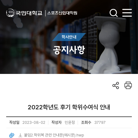
학사안내
공지사항
2022학년도 후기 학위수여식 안내
작성일
2023-08-02
작성자
민윤정
조회수
37797
붙임2.학위복 관련 안내문(예시문).hwp