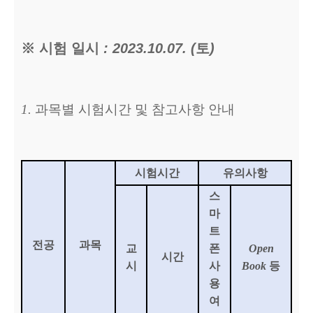
※
시험 일시
: 2023.10.07. (
토
)
1.
과목별 시험시간 및 참고사항 안내
시험시간
유의사항
스
마
트
전공
과목
교
폰
Open
시간
시
사
Book
등
용
여