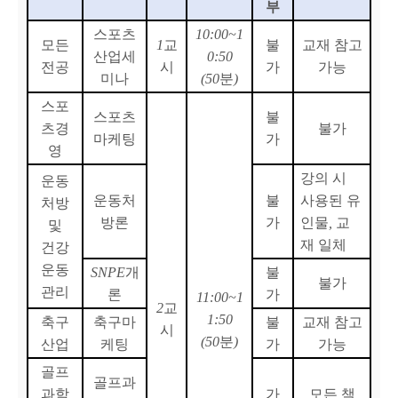
부
스포츠
10:00~1
모든
1
교
불
교재 참고
산업세
0:50
전공
시
가
가능
미나
(50
분
)
스포
스포츠
불
츠경
불가
마케팅
가
영
강의 시
운동
운동처
불
사용된 유
처방
방론
가
인물
,
교
및
재 일체
건강
운동
SNPE
개
불
불가
관리
론
가
11:00~1
2
교
1:50
축구
축구마
불
교재 참고
시
(50
분
)
산업
케팅
가
가능
골프
골프과
과학
가
모든 책