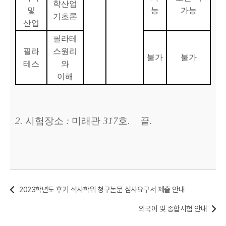
학산업
및
능
가능
기초론
산업
필라테
필라
스원리
불가
불가
테스
와
이해
2.
시험장소
:
미래관
317
호
.
끝
.
2023학년도 후기 석사학위 청구논문 심사요구서 제출 안내
외국어 및 종합시험 안내