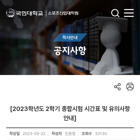
학사안내
공지사항
[2023학년도 2학기 종합시험 시간표 및 유의사항
안내]
작성일
2023-09-22
작성자
민윤정
조회수
33130