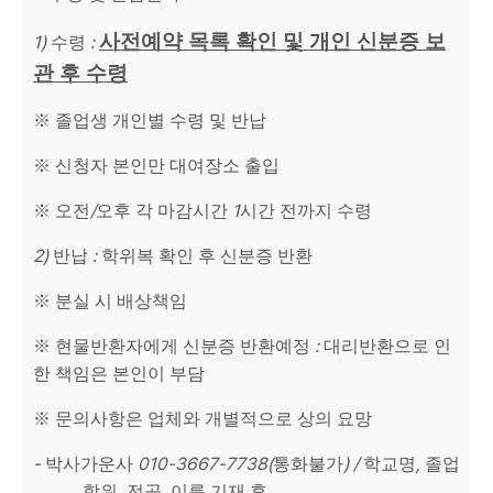
사전예약 목록 확인 및 개인 신분증 보
1)
:
수령
관 후 수령
※
졸업생 개인별 수령 및 반납
※
신청자 본인만 대여장소 출입
/
1
※
오전
오후 각 마감시간
시간 전까지 수령
2)
:
반납
학위복 확인 후 신분증 반환
※
분실 시 배상책임
:
※
현물반환자에게 신분증 반환예정
대리반환으로 인
한 책임은 본인이 부담
※
문의사항은 업체와 개별적으로 상의 요망
-
010-3667-7738(
) /
,
박사가운사
통화불가
학교명
졸업
,
,
학위
전공
이름 기재 후