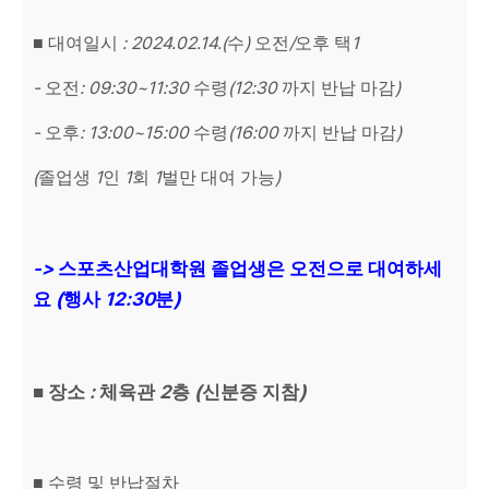
: 2024.02.14.(
)
/
1
■
대여일시
수
오전
오후 택
-
: 09:30~11:30
(12:30
)
오전
수령
까지 반납 마감
-
: 13:00~15:00
(16:00
)
오후
수령
까지 반납 마감
(
1
1
1
)
졸업생
인
회
벌만 대여 가능
->
스포츠산업대학원 졸업생은 오전으로 대여하세
(
12:30
)
요
행사
분
:
2
(
)
■
장소
체육관
층
신분증 지참
■
수령 및 반납절차