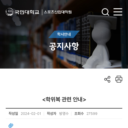
학사안내
공지사항
<학위복 관련 안내>
작성일
2024-02-01
작성자
방영수
조회수
27599