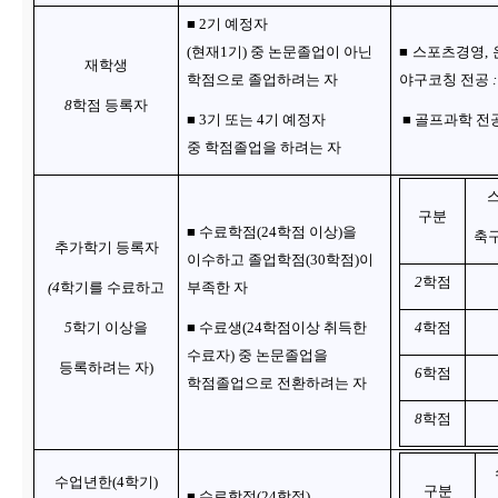
■ 2기 예정자
(현재1기) 중 논문졸업이 아닌
■ 스포츠경영
재학생
학점으로 졸업하려는 자
야구코칭 전공
8
학점 등록자
■ 3기 또는 4기 예정자
■ 골프과학 전공 :
중 학점졸업을 하려는 자
구분
■ 수료학점(24학점 이상)을
축
추가학기 등록자
이수하고 졸업학점(30학점)이
2
학점
(4
학기를 수료하고
부족한 자
5
학기 이상을
■ 수료생(24학점이상 취득한
4
학점
수료자) 중 논문졸업을
등록하려는 자)
6
학점
학점졸업으로 전환하려는 자
8
학점
수업년한(4학기)
구분
■ 수료학점(24학점)