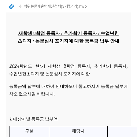
학위논문제출면제신청서(3기및4기).hwp
재학생 8학점 등록자 / 추가학기 등록자 / 수업년한
초과자 / 논문심사 포기자에 대한 등록금 납부 안내
2024
1
8
,
,
학년도
학기
재학생
학점
등록자
추가학기
등록자
수업년한초과자
및
논문심사
포기자에
대한
등록금액
납부에
대하여
안내하오니
참고하시어
등록금
납부에
.
착오
없으시길
바랍니다
1.
대상자별
등록금
납부액
구분
해당자