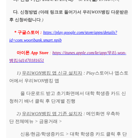
다
.
신청방법
(
아래 링크로 들어가서 우리
WON
뱅킹 다운받은
후 신청바랍니다
.)
*
구글스토어
:
https://play.google.com/store/apps/details?
id=com.wooribank.smart.npib
아이폰
App Store
:
https://itunes.apple.com/kr/app/
우리
-won-
뱅킹
/id1470181651
:
1)
우리
WON
뱅킹 앱 신규 설치자
Play
스토어나 앱스토
어에서 우리
WON
뱅킹 앱
을 다운로드 받고 초기화면에서 대학 학생증 카드
신
청하기 배너 클릭 후 단계별 진행
:
2)
우리
WON
뱅킹 앱 기존 설치자
메인화면 우측하
단
전체메뉴
>
금융거래
>
신용
/
현금
/
학생증카드
>
대학 학생증 카드 클릭 후 단