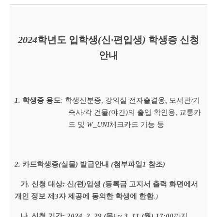
2024
학년도 입학생
(
신
·
편입생
)
학생증 신청
안내
1.
학생증 용도
학생신분증
,
강의실 전자출결용
,
도서관
/
기
:
숙사
/
각 건물
(
야간
)
의 출입 확인용
,
교통카
드 및
W_UNI
체크카드 기능 등
2.
카드학생증
(
실물
)
발급안내
(
첨부파일
1
참조
)
:
가
.
신청 대상
신
(
편
)
입생
(
등록금 고지서 출력 화면에서
개인 정보 제
3
자 제공에 동의한 학생에 한함
.)
나
.
신청 기간
: 2024. 2. 29.(
목
) ~ 3. 11.(
월
) 17:00
까지