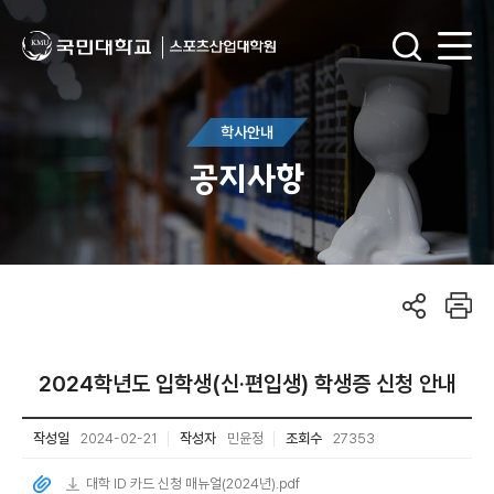
학사안내
공지사항
2024학년도 입학생(신·편입생) 학생증 신청 안내
작성일
2024-02-21
작성자
민윤정
조회수
27353
대학 ID 카드 신청 매뉴얼(2024년).pdf