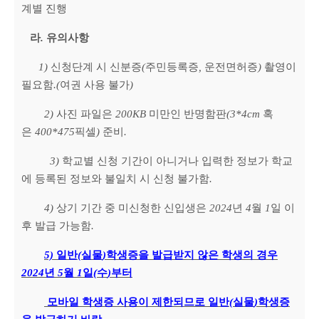
계별 진행
라
.
유의사항
1)
신청단계 시 신분증
(
주민등록증
,
운전면허증
)
촬영이
필요함
.(
여권 사용 불가
)
2)
사진 파일은
200KB
미만인 반명함판
(3*4cm
혹
은
400*475
픽셀
)
준비
.
3)
학교별 신청 기간이 아니거나 입력한 정보가 학교
에 등록된 정보와 불일치 시 신청 불가함
.
4)
상기 기간 중 미신청한 신입생은
2024
년
4
월
1
일 이
후 발급 가능함
.
5)
일반
(
실물
)
학생증을 발급받지 않은 학생의 경우
2024
년
5
월
1
일
(
수
)
부터
모바일 학생증 사용이 제한되므로 일반
(
실물
)
학생증