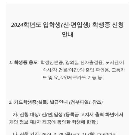
2024
학년도 입학생
(
신
·
편입생
)
학생증 신청
안내
1.
학생증 용도
학생신분증
,
강의실 전자출결용
,
도서관
/
기
:
숙사
/
각 건물
(
야간
)
의 출입 확인용
,
교통카
드 및
W_UNI
체크카드 기능 등
2.
카드학생증
(
실물
)
발급안내
(
첨부파일
1
참조
)
:
가
.
신청 대상
신
(
편
)
입생
(
등록금 고지서 출력 화면에서
개인 정보 제
3
자 제공에 동의한 학생에 한함
.)
나
.
신청 기간
: 2024. 2. 29.(
목
) ~ 3. 11.(
월
) 17:00
까지