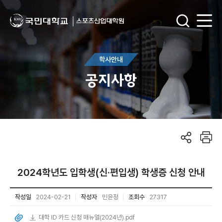
학사안내
공지사항
2024학년도 입학생(신·편입생) 학생증 신청 안내
작성일
2024-02-21
작성자
민윤정
조회수
27317
대학 ID 카드 신청 매뉴얼(2024년).pdf