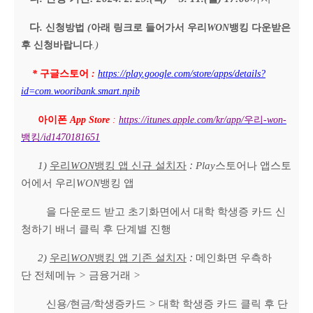
다
.
신청방법
(
아래 링크로 들어가서 우리
WON
뱅킹 다운받은
후 신청바랍니다
.)
*
구글스토어
:
https://play.google.com/store/apps/details?
id=com.wooribank.smart.npib
아이폰
App Store
:
https://itunes.apple.com/kr/app/
우리
-won-
뱅킹
/id1470181651
:
1)
우리
WON
뱅킹 앱 신규 설치자
Play
스토어나 앱스토
어에서 우리
WON
뱅킹 앱
을 다운로드 받고 초기화면에서 대학 학생증 카드
신
청하기 배너 클릭 후 단계별 진행
:
2)
우리
WON
뱅킹 앱 기존 설치자
메인화면 우측하
단
전체메뉴
>
금융거래
>
신용
/
현금
/
학생증카드
>
대학 학생증 카드 클릭 후 단