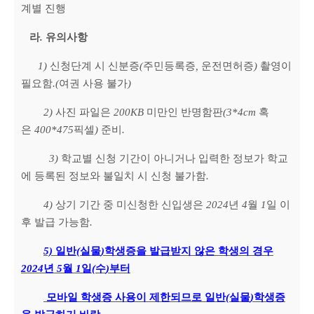
계별 진행
라
.
유의사항
1)
신청단계 시 신분증
(
주민등록증
,
운전면허증
)
촬영이
필요함
.(
여권 사용 불가
)
2)
사진 파일은
200KB
미만인 반명함판
(3*4cm
혹
은
400*475
픽셀
)
준비
.
3)
학교별 신청 기간이 아니거나 입력한 정보가 학교
에 등록된 정보와 불일치 시 신청 불가함
.
4)
상기 기간 중 미신청한 신입생은
2024
년
4
월
1
일 이
후 발급 가능함
.
5)
일반
(
실물
)
학생증을 발급받지 않은 학생의 경우
2024
년
5
월
1
일
(
수
)
부터
모바일 학생증 사용이 제한되므로 일반
(
실물
)
학생증