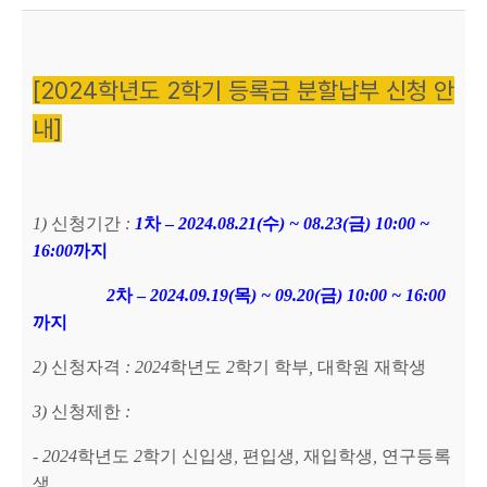
[2024학년도 2학기 등록금 분할납부 신청 안
내]
1)
신청기간
:
1
차
–
2024.08.21(
수
) ~ 08.23(
금
) 10:00 ~
16:00
까지
2
차
–
2024.09.19(
목
) ~ 09.20(
금
) 10:00 ~ 16:00
까지
2)
신청자격
: 2024
학년도
2
학기 학부
,
대학원 재학생
3)
신청제한
:
- 2024
학년도
2
학기 신입생
,
편입생
,
재입학생
,
연구등록
생