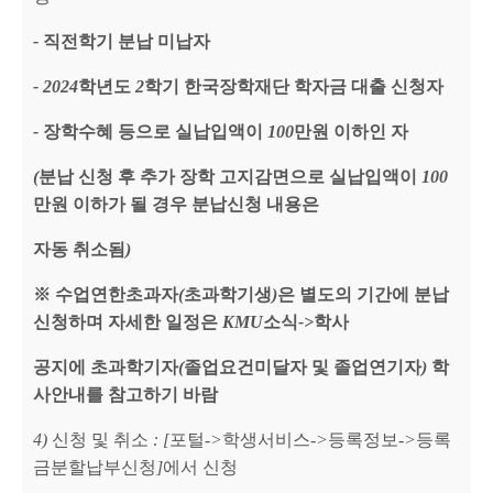
-
직전학기 분납 미납자
- 2024
학년도
2
학기 한국장학재단 학자금 대출 신청자
-
장학수혜 등으로 실납입액이
100
만원 이하인 자
(
분납 신청 후 추가 장학 고지감면으로 실납입액이
100
만원 이하가 될 경우 분납신청 내용은
자동 취소됨
)
※
수업연한초과자
(
초과학기생
)
은 별도의 기간에 분납
신청하며 자세한 일정은
KMU
소식
->
학사
공지에 초과학기자
(
졸업요건미달자 및 졸업연기자
)
학
사안내를 참고하기 바람
4)
신청 및 취소
: [
포털
->
학생서비스
->
등록정보
->
등록
금분할납부신청
]
에서 신청