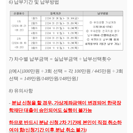
6)
납부기간 및 납부방법
7)
차수별 납부금액
=
실납부금액
÷
납부선택횟수
[(
예시
)300
만원
÷ 3
회 선택
=
각
100
만원
/ 445
만원
÷ 3
회
선택
= 149
만원
/148
만원
/148
만원
]
8)
유의사항
-
분납 신청을 할 경우
,
가상계좌금액이 변경되어 한국장
학재단 대출이 승인되어도 실행이 불가능
하므로 반드시 분납 신청
2
차 기간에 본인이 직접 취소하
여야 함
(
신청기간 이후 분납 취소 불가
)