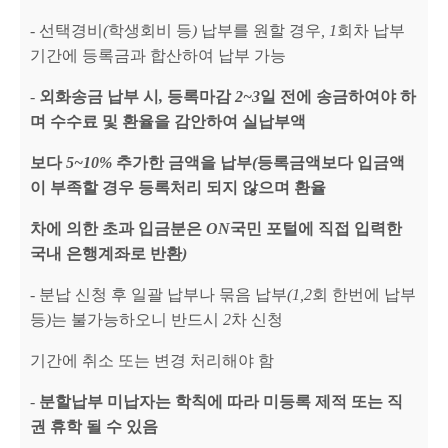
-
선택경비
(
학생회비 등
)
납부를 원할 경우
, 1
회차 납부
기간에 등록금과 합산하여 납부 가능
-
외화송금 납부 시
,
등록마감
2~3
일 전에 송금하여야 하
며 수수료 및 환율을 감안하여 실납부액
보다
5~10%
추가한 금액을 납부
(
등록금액보다 입금액
이 부족할 경우 등록처리 되지 않으며 환율
차에 의한 초과 입금분은
ON
국민 포털에 직접 입력한
국내 은행계좌로 반환
)
-
분납 신청 후 일괄 납부나 묶음 납부
(1,2
회 한번에 납부
등
)
는 불가능하오니 반드시
2
차 신청
기간에 취소 또는 변경 처리해야 함
-
분할납부 미납자는 학칙에 따라 미등록 제적 또는 직
권 휴학 될 수 있음