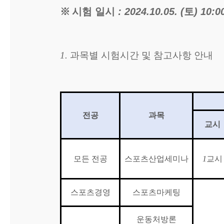
※
시험 일시
: 2024.10.05. (
토
) 10:0
1.
과목별 시험시간 및 참고사항 안내
전공
과목
교시
모든 전공
스포츠산업세미나
1
교시
스포츠경영
스포츠마케팅
운동처방론