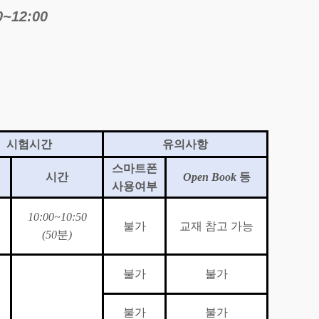
0~12:00
시험시간
유의사항
스마트폰
시간
Open Book
등
사용여부
10:00~10:50
불가
교재 참고 가능
(50
분
)
불가
불가
불가
불가