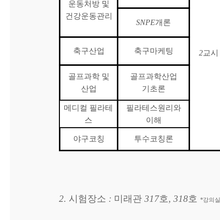
운동처방 및
건강운동관리
SNPE
개론
축구산업
축구마케팅
2
교시
골프과학 및
골프과학산업
산업
기초론
메디컬 필라테
필라테스원리와
스
이해
야구코칭
투수코칭론
2.
시험장소
:
미래관
317
호
, 318
호
*
강의실