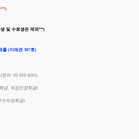
**)
기생
및
수료생은
제외**)
제출 (미래관 307호)
문의: 02-910-4265)
학금, 직장인장학금)
우수자장학금)