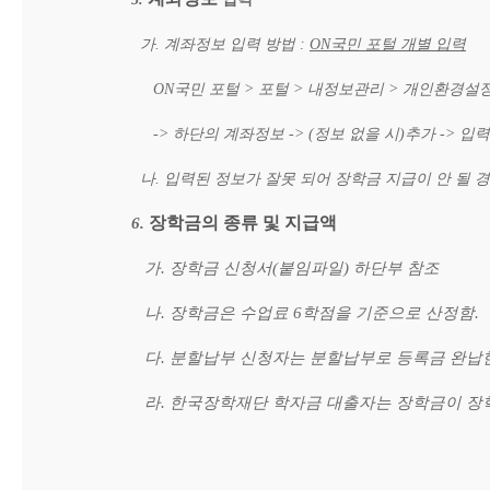
가. 계좌정보
입력
방법 :
ON
국민
포털
개별
입력
ON
국민 포털 > 포털 > 내정보관리 > 개인환경설
->
하단의 계좌정보 -> (정보 없을 시)추가 -> 입력
나. 입력된
정보가
잘못
되어
장학금
지급이
안
될
경
장학금의 종류 및 지급액
6.
가. 장학금 신청서(붙임파일) 하단부 참조
나. 장학금은 수업료 6학점을 기준으로 산정함.
다. 분할납부 신청자는 분할납부로 등록금 완납
라. 한국장학재단 학자금 대출자는 장학금이 장