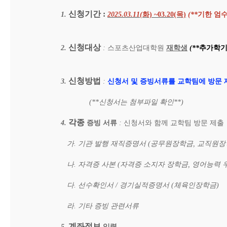
신청기간 :
1.
2025.03.11(
화) ~03.20(목)
(**
기한
엄수
신청대상
2.
:
스포츠산업대학원
재학생
(**
추가학
신청방법
3.
:
신청서
및
증빙서류를
교학팀에
방문
(**
신청서는 첨부파일 확인**)
각종
4.
증빙
서류
:
신청서와
함께
교학팀
방문
제출 (
가. 기관
발행
재직증명서 (공무원장학금, 교직원장
나. 자격증
사본 (자격증
소지자
장학금, 영어능력
다. 선수확인서 / 경기실적증명서 (체육인장학금)
라. 기타 증빙 관련서류
계좌정보
5.
입력