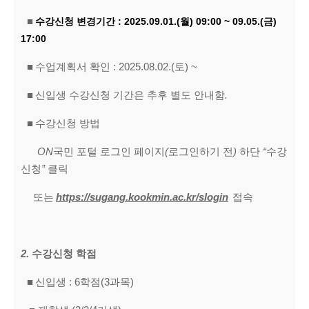
■
수강신청 변경기간
: 2025.09.01.(월
) 09:00 ~ 09.05.(
금
)
17:00
■
수업계획서 확인
: 2025.08.02.(토
) ~
■
신입생 수강신청 기간은 추후 별도 안내함
.
■
수강신청 방법
ON
국민 포털 로그인 페이지
(
로그인하기 전
)
하단
“
수강
신청
”
클릭
또는
https://sugang.kookmin.ac.kr/slogin
접속
2.
수강신청 학점
■
신입생 : 6학점(3과목)