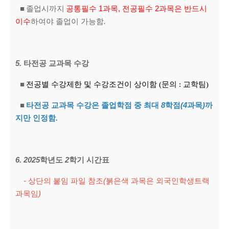
■
졸업시까지
공통필수
1과목, 전공필수 2과목은
반드시
이수
하여야 졸업이 가능함
.
5.
타전공 교과목 수강
■
전공별 수강제한 및 수강조건이 상이함 (문의 : 교학팀)
■
타전공 교과목 수강은 졸업학점 중 최대
8
학점
(4
과목
)
까
지만 인정함
.
6. 2025
학년도
2
학기 시간표
-
상단의 붙임 파일 참조
(
붉은색 과목은 외국인학생트랙
과목임
)