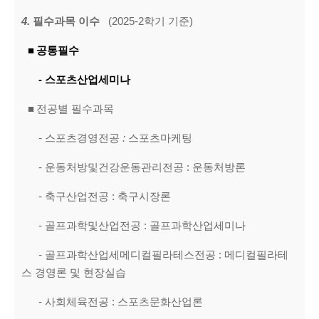
4.
필수과목 이수
(2025-2학기 기준)
■
공통필수
-
스포츠산업세미나
■
전공별 필수과목
-
스포츠경영전공
:
스포츠마케팅
-
운동처방및건강운동관리전공
: 운동처방론
-
축구산업전공
: 축구시장론
-
골프과학및산업전공
: 골프과학산업세미나
-
골프과학산업세메디컬필라테스전공 : 메디컬필라테
스 경영론 및 현장실습
- 사회체육전공 : 스포츠문화산업론