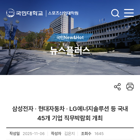
국민New&Hot
뉴스플러스
삼성전자 · 현대자동차 · LG에너지솔루션 등 국내
45개 기업 직무박람회 개최
작성일
2025-11-06
작성자
김은지
조회수
1645