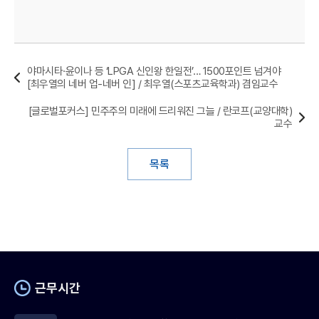
야마시타·윤이나 등 ‘LPGA 신인왕 한일전’… 1500포인트 넘겨야
[최우열의 네버 업-네버 인] / 최우열(스포츠교육학과) 겸임교수
[글로벌포커스] 민주주의 미래에 드리워진 그늘 / 란코프(교양대학)
교수
목록
근무시간