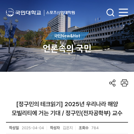
국민New&Hot
언론속의 국민
[정구민의 테크읽기] 2025년 우리나라 해양
모빌리티에 거는 기대 / 정구민(전자공학부) 교수
작성일
2025-04-04
작성자
김은지
조회수
784