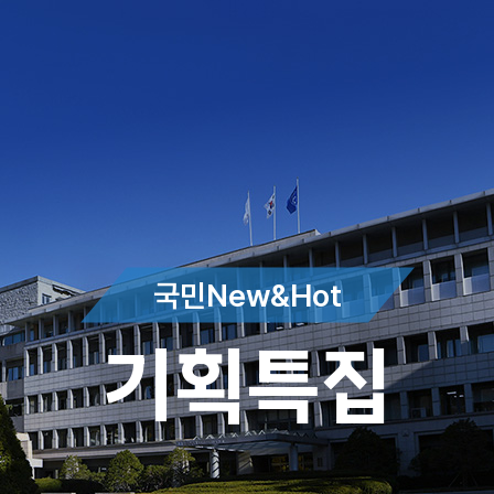
국민New&Hot
기획특집