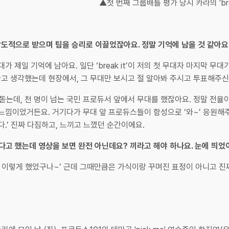
▲첫 번째 그룹배틀 평가 당시 카라의 'br
 표를 압도적으로 받으며 팀을 승리로 이끌었잖아요. 정말 기억에 남을 것 같아요
 무대가 제일 기억에 남아요. 일단 ‘break it’이 저의 첫 무대자 마지막
라고 생각했는데 현장에서, 그 무대만 보시고 절 알아봐 주시고 투표해주신
돋는데, 천 명이 넘는 국민 프로듀서 앞에서 무대를 했잖아요. 정말 전율이
 느낌이었거든요. 거기다가 무대 앞 프로듀스들이 함성으로 ‘와~’ 응원해주시
다.’ 진짜 다짐하고, 느끼고 느꼈던 순간이에요.
나갔다고 했는데 영상을 보면 완전 아닌데요? 끼라고 해야 하나요. 눈에 띄었
내가 이렇게 했었구나~’ 근데 그때만큼은 가식이랑 꾸며진 표정이 아니고 진