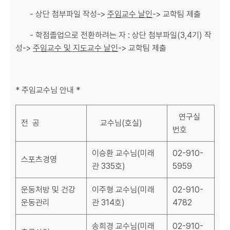
- 상단 첨부파일 작성->
주임교수 날인
-> 교학팀 제출
- 학점졸업으로 전환하려는 자 : 상단 첨부파일(3,4기) 작
성->
주임교수 및 지도교수 날인
-> 교학팀 제출
* 주임교수님 안내 *
연구실
전 공
교수님(호실)
번호
이승환 교수님(미래
02-910-
스포츠경영
관 335호)
5959
운동처방 및 건강
이주형 교수님(미래
02-910-
운동관리
관 314호)
4782
송희경 교수님(미래
02-910-