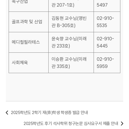
축구산업
관 207-1호)
5497
김동현 교수님(영빈
02-910-
골프과학 및 산업
관 B-305호)
5535
윤숙향 교수님(미래
02-910-
메디컬필라테스
관 233호)
5445
이승환 교수님(미래
02-910-
사회체육
관 335호)
5959
2025학년도 2학기 재(휴)학생 학생증 발급 안내
2025학년도 후기 석사학위 청구논문 심사요구서 제출 안내