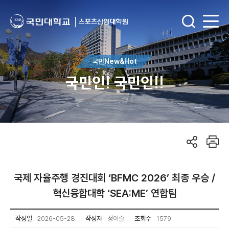
국민New&Hot
국민인! 국민인!!
국제 자율주행 경진대회 ‘BFMC 2026’ 최종 우승 /
혁신융합대학 ‘SEA:ME’ 연합팀
작성일
2026-05-28
작성자
정이슬
조회수
1579