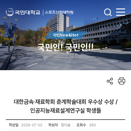
국민New&Hot
국민인! 국민인!!
대한금속·재료학회 춘계학술대회 우수상 수상 /
인공지능재료설계연구실 학생들
작성일
2026-07-02
작성자
정이슬
조회수
390