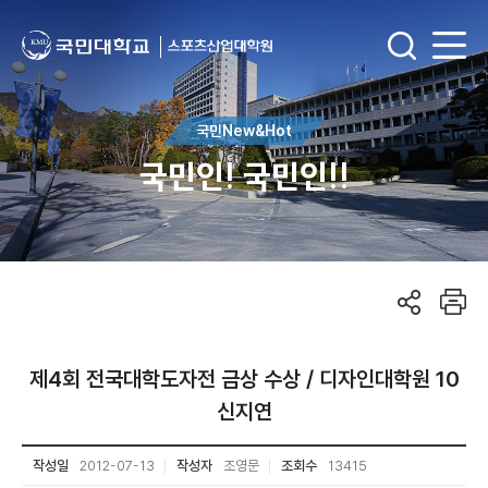
국민New&Hot
국민인! 국민인!!
제4회 전국대학도자전 금상 수상 / 디자인대학원 10
신지연
작성일
2012-07-13
작성자
조영문
조회수
13415