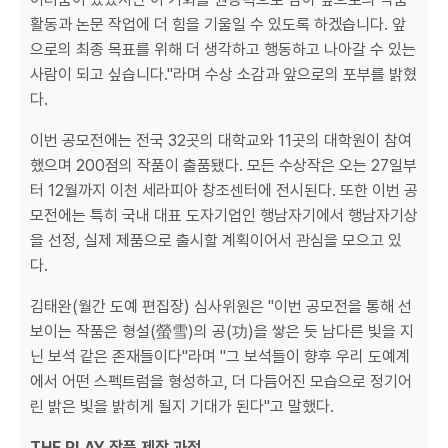
활동과 논문 작업에 더 힘을 기울일 수 있도록 하겠습니다. 앞
으로의 최종 목표를 위해 더 생각하고 행동하고 나아갈 수 있는
사람이 되고 싶습니다."라며 수상 소감과 앞으로의 포부를 밝혔
다.
이번 공모전에는 전국 32곳의 대학교와 11곳의 대학원이 참여
했으며 200점의 작품이 출품됐다. 모든 수상작은 오는 27일부
터 12월까지 이천 세라피아 창조센터에 전시된다. 또한 이번 공
모전에는 특히 국내 대표 도자기업인 행남자기에서 행남자기상
을 선정, 실제 제품으로 출시할 계획이어서 관심을 모으고 있
다.
김태완(월간 도예 편집장) 심사위원은 "이번 공모전을 통해 선
보이는 작품은 형설(螢雪)의 공(功)을 쌓은 듯 남다른 빛을 지
닌 보석 같은 존재들이다"라며 "그 보석들이 향후 우리 도예계
에서 어떤 스펙트럼을 형성하고, 더 다듬어진 모습으로 정기어
린 밝은 빛을 밝히게 될지 기대가 된다"고 말했다.
THE PLAY 작품 제작 과정