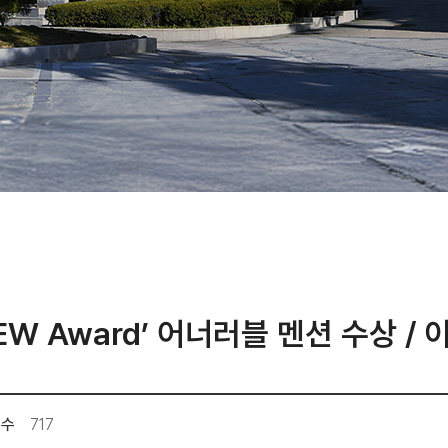
W Award’ 어너러블 멘션 수상 /
회수
717