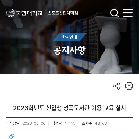
학사안내
공지사항
2023학년도 신입생 성곡도서관 이용 교육 실시
작성일
2023-03-06
작성자
민윤정
조회수
48163