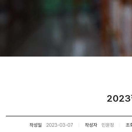
202
작성일
2023-03-07
작성자
민윤정
조