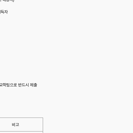
 취득자
교학팀으로 반드시 제출
비고