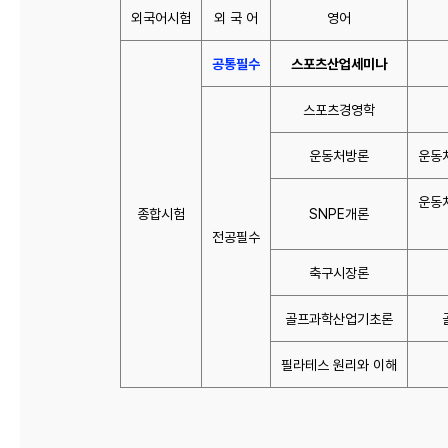
외국어시험
외 국 어
영어
공통필수
스포츠산업세미나
스포츠경영학
운동처방론
운동
운동
종합시험
SNPE개론
전공필수
축구시장론
골프과학산업기초론
필라테스 원리와 이해