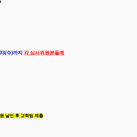
5
.03(수)까지
각 심사위원분들께
위원 날인 후 교학팀 제출