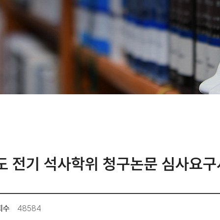
도 전기 석사학위 청구논문 심사요구
회수
48584