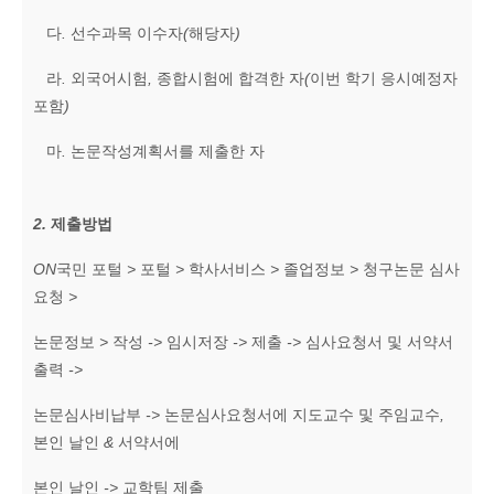
다
.
선수과목 이수자
(
해당자
)
라
.
외국어시험
,
종합시험에 합격한 자
(
이번 학기 응시예정자
포함
)
마
.
논문작성계획서를 제출한 자
2.
제출방법
ON
국민 포털
>
포털
>
학사서비스
>
졸업정보
>
청구논문 심사
요청
>
논문정보
>
작성
->
임시저장
->
제출
->
심사요청서 및 서약서
출력
->
논문심사비납부
->
논문심사요청서에 지도교수 및 주임교수
,
본인 날인
&
서약서에
본인 날인
->
교학팀 제출