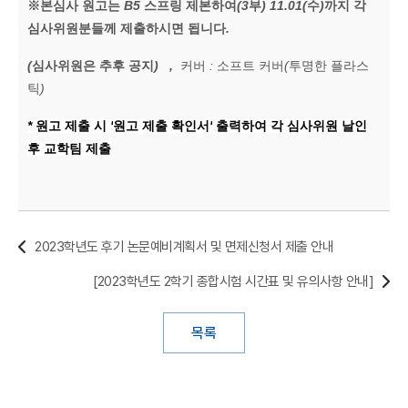
※
본심사 원고는
B5
스프링
제본하여
(3
부
) 11.01(
수
)
까지
각
심사위원분들께
제출
하시면 됩니다
.
(
심사위원은 추후 공지
) ,
커버
:
소프트 커버
(
투명한 플라스
틱
)
*
원고 제출 시
'
원고
제출 확인서
'
출력하여 각 심사위원 날인
후 교학팀 제출
2023학년도 후기 논문예비계획서 및 면제신청서 제출 안내
[2023학년도 2학기 종합시험 시간표 및 유의사항 안내]
목록