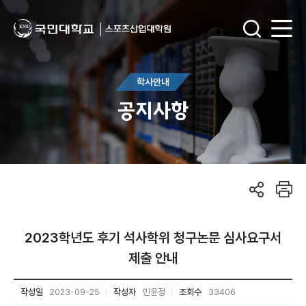
학사안내
공지사항
2023학년도 후기 석사학위 청구논문 심사요구서
제출 안내
작성일
2023-09-25
작성자
민윤정
조회수
33406