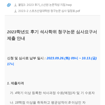
붙임3. 2023 후기_스산원 논문작성 지침.hwp
2023-2 스포츠산업대학원 청구논문 심사 일정표.pdf
2023
학년도 후기 석사학위 청구논문 심사요구서
제출 안내
신청 및 심사료 납부 일시
:
2023.09.26.(
화
) 09
시
~ 10.13.(
금
)
17
시
1.
제출자격
가
. 4
학기 이상 등록한 석사과정 수료
(
예정
)
자 및 기 수료자
나
. 18
학점 이상을 취득하고 평균성적이
B
이상인 자