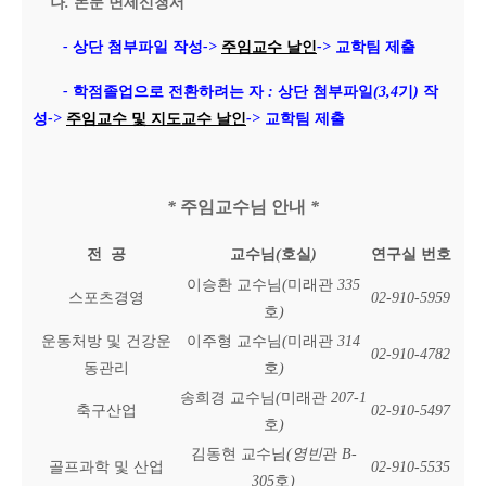
나
.
논문 면제신청서
-
상단 첨부파일 작성
->
주임교수 날인
->
교학팀 제출
-
학점졸업으로 전환하려는 자
:
상단 첨부파일
(3,4
기
)
작
성
->
주임교수 및 지도교수 날인
->
교학팀 제출
*
주임교수님 안내
*
전 공
교수님
(
호실
)
연구실 번호
이승환 교수님
(
미래관
335
스포츠경영
02-910-5959
호
)
운동처방 및 건강운
이주형 교수님
(
미래관
314
02-910-4782
동관리
호
)
송희경 교수님
(
미래관
207-1
축구산업
02-910-5497
호
)
김동현 교수님
(영빈
관
B-
골프과학 및 산업
02-910-5535
305
호
)