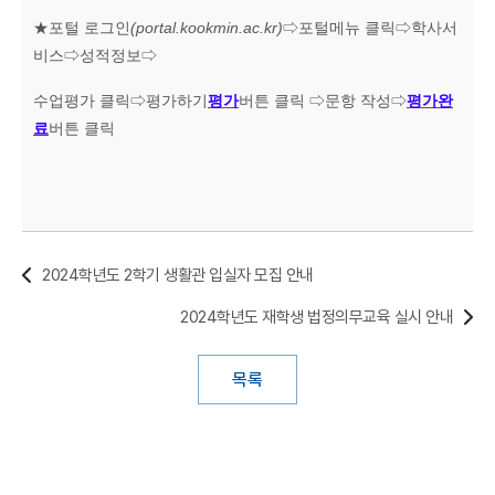
★
포털 로그인
(portal.kookmin.ac.kr)
⇨
포털메뉴 클릭
⇨
학사서
비스
⇨
성적정보
⇨
수업평가 클릭
⇨
평가하기
평가
버튼 클릭
⇨
문항 작성
⇨
평가완
료
버튼 클릭
2024학년도 2학기 생활관 입실자 모집 안내
2024학년도 재학생 법정의무교육 실시 안내
목록