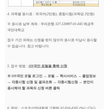
4.
과목별 응시료
:
외국어
(2
만원
),
종합시험
(
과목당
2
만원
)
※
응시료 납부 계좌
:
우리은행
327-120897-01-045
예금주
국민대학교
접수 기간 외에는 신청을 받지 않으며 응시료 미납시 응시할
수 없습니다
.
참고 바랍니다
.
5.
접수 방법
:
ON
국민 포털을 통해 신청
※
ON
국민 포털 로그인
→
포털
→
학사서비스
→
졸업정보
→
각종시험 신청 및 결과조회
→
각종시험신청
→
본인이
응시해야 할 과목의 신청 버튼 클릭
6.
문의
:
스포츠산업대학원 교학팀
02-910-4265 (9
시
~17
시
)