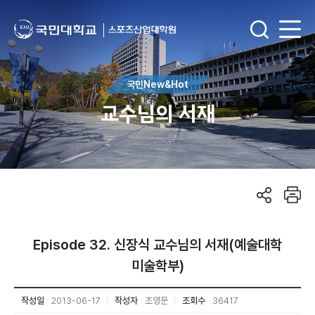
국민New&Hot
교수님의 서재
Episode 32. 신장식 교수님의 서재(예술대학
미술학부)
작성일
2013-06-17
작성자
조영문
조회수
36417