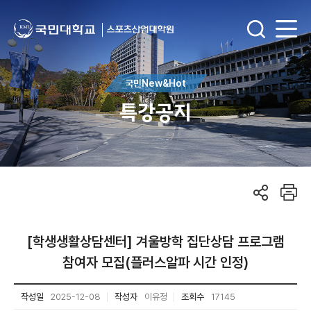
국민New&Hot
특강공지
[학생생활상담센터] 겨울방학 집단상담 프로그램
참여자 모집(플러스알파 시간 인정)
작성일
2025-12-08
작성자
이유정
조회수
17145