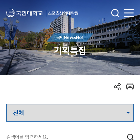
국민New&Hot
기획특집