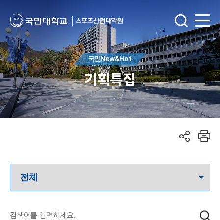
국민New&Hot
기획특집