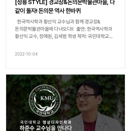
[정릉 STYLE] 경교장&돈의문박물관마을, 다
같이 돌자! 돈의문 역사 한바퀴
한국역사학과 황선익 교수님과 함께 경교장&
돈의문박물관마을에 다녀오다!! 출연: 한국역사학과
황선익 교수, 정예원, 김세범 학생 제작: 국민대학교
홍보팀 촬영 및 편집: 김규리, 송유나
2022-10-04