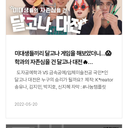
미대생들끼리 달고나 게임을 해보았더니…😱
학과의 자존심을 건 달고나 대전🔥
ㅣ국민대게임
도자공예학과 VS 금속공예/입체미술전공 국민*인
달고나 대전은 누구의 승리가 될까요? 제작: K*reator
송유나, 김지민, 박지호, 신지혜 자막 : #나눔템플릿
2022-05-20