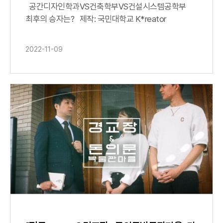
어떤 전공이 웨하스를 가장 높게 쌓을까?😎 |
공간디자인학과VS건축학부VS건설시스템공학부
국민대게임
최후의 승자는? 제작: 국민대학교 K*reator
2022-11-09