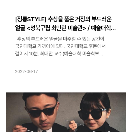
[정릉STYLE] 추상을 품은 거장의 부드러운
얼굴 <성북구립 최만린 미술관> / 예술대학
학장 최태만 교수
추상의 부드러운 얼굴을 마주할 수 있는 공간이
국민대학교 가까이에 있다. 국민대학교 후문에서
걸어서 10분. 최태만 교수(예술대학 미술학부
회화전공)가 안내하는 최만린미술관을 고경록 학생
(미술학부 회화전공 21학번)과 마혜원 학생(미술학부
2022-06-17
회화전공 22학번)이 찾았다.