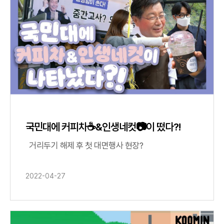
국민대에 커피차☕&인생네컷📷이 떴다?!
거리두기 해제 후 첫 대면행사 현장?
2022-04-27