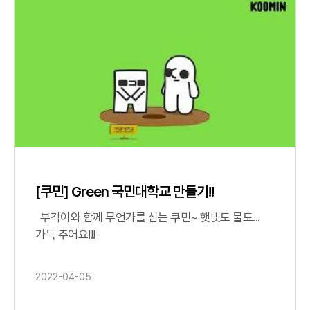
[쿠민] Green 국민대학교 만들기!!
부각이와 함께 무언가를 심는 쿠민~ 햇빛도 물도...
가득 주어요!!!
2022-04-05