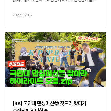
선후배 소비패턴이 궁금했던 사람? 경영학과 학생과
함께하는 ‘국민 텅장의 시대?’ 영상으로 22학번
2022-07-07
새내기와 17학번 선배의 소비 패턴 파악 가능❗?
영상을 통해 함께 소비습관을 성찰해봐요☺ #국민대
#소비습관 #영수증 #선배 #후배 #코로나학번
[4K] 국민대 댄싱머신😎 찾으러 왔다가
총장님께 입덕함🔥