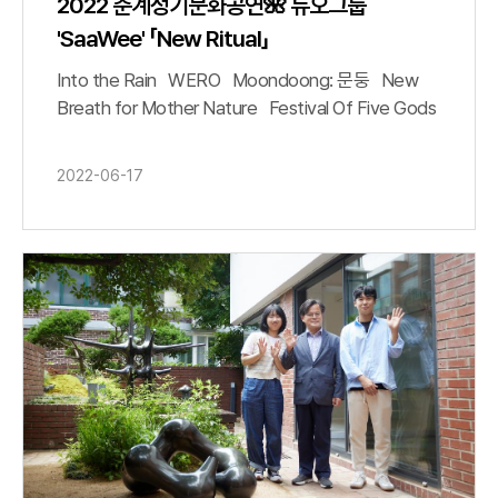
2022 춘계정기문화공연🌺 듀오그룹
'SaaWee' 「New Ritual」
Into the Rain WERO Moondoong: 문둥 New
Breath for Mother Nature Festival Of Five Gods
2022-06-17