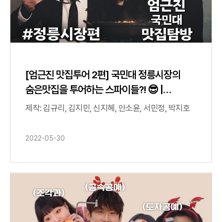
[엄근진 맛집투어 2편] 국민대 정릉시장의
숨은맛집을 투어하는 스파이들?! 😎 |
정릉시장편 - #청년문간 #카페도티오 #
제작: 김규리, 김지민, 신지혜, 안소윤, 서민정, 박지호
도이칠란드박
2022-05-30