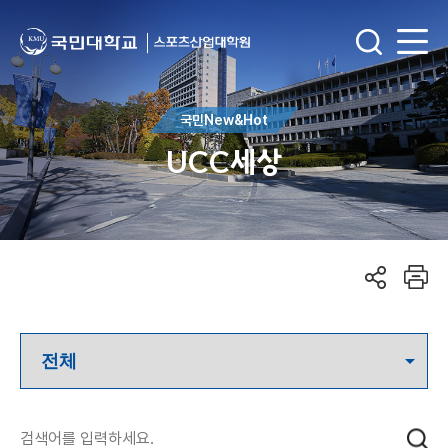
국민New&Hot
UCC세상