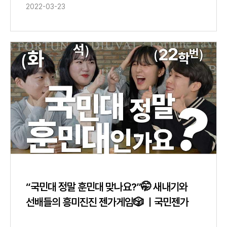
2022-03-23
“국민대 정말 훈민대 맞나요?”🤭 새내기와
선배들의 흥미진진 젠가게임🎲 ㅣ국민젠가