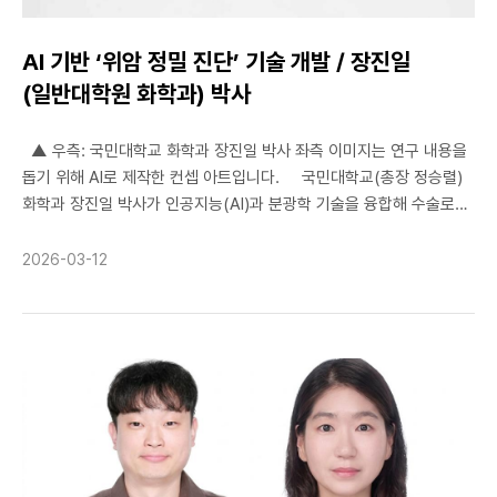
분석했다는 점에서 의미가 있다. 이를 통해 문화소비공간과
공간디자인 연구를 연결하는 새로운 관점을 제시했으며, 디지털 전환
AI 기반 ‘위암 정밀 진단’ 기술 개발 / 장진일
시대 물리적 공간의 역할을 다시 생각해볼 수 있는 학문적 계기를
(일반대학원 화학과) 박사
마련했다. 이선정 교수는 “시대적 변화나 현상을 민감하게 읽어내고
이를 현시대 디자이너의 관점에서 해석하며, 그 해석이 충분한 논리적
▲ 우측: 국민대학교 화학과 장진일 박사 좌측 이미지는 연구 내용을
근거와 설득력을 갖추도록 하는 것은 디자인학 연구자의 중요한
돕기 위해 AI로 제작한 컨셉 아트입니다. 국민대학교(총장 정승렬)
자세”라며 “이번 연구는 디지털 전환이라는 변화 속에서 물리적
화학과 장진일 박사가 인공지능(AI)과 분광학 기술을 융합해 수술로
서점의 의미를 새롭게 조명하고, 이를 이론과 실증을 통해 설득력 있게
절제한 위암 조직을 정밀하게 판별할 수 있는 차세대 진단 기술을
제시했다는 점에서 의미가 있다”고 말했다. 도지강 학생은 “오프라인
개발했다. 위암 진단 현장에서는 암 조직의 경계를 정확히 구분하고
서점이 오늘날 어떤 의미를 가질 수 있는지에 대한 문제의식을
2026-03-12
암세포의 침범 여부를 확인하는 것이 환자의 예후와 직결되는 만큼,
예전부터 관심 있게 지켜봐 왔다”며 “그 관심을 학문적 질문으로
보다 신뢰도 높은 판별 기술의 필요성이 꾸준히 제기돼 왔다. 장
발전시키고, 연구로 구체화해 나가는 과정이 지도교수님의 지도를
박사는 김형민 교수 연구팀의 핵심 연구원으로 참여해 국립암센터
받으며 특히 의미 있었다. 앞으로도 이러한 문제의식을 확장해 좋은
연구진과 공동 연구를 수행했으며, 기존 자가형광 분광법이 겪던 ▲
학위논문으로 이어가고 싶다”고 밝혔다.
장비 간 측정값 편차 ▲생체 시료 손상 ▲복잡한 형광 신호 해석의
한계를 극복하기 위한 시스템 통합 및 고도화를 주도했다. ▲ 형광
신호 관련 자료 연구팀은 장 박사가 구현한 스펙트럼 전이 모델을
통해 저성능 장비에서 획득한 데이터를 고성능 장비 수준으로