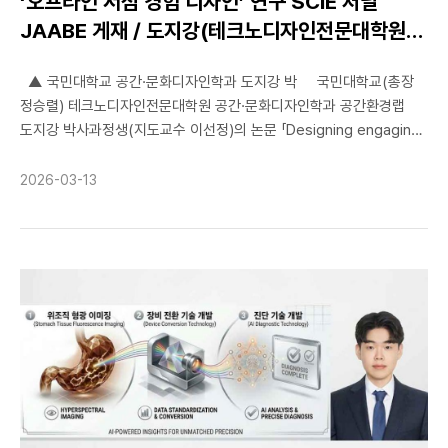
‘오프라인 서점 경험 디자인’ 연구 SCIE 저널
분석 결과 이해관계자 집단별로 생성형 AI에 대한 기대와 실제 기술
JAABE 게재 / 도지강(테크노디자인전문대학원
성숙도 인식 사이에 의미 있는 차이가 존재하는 것으로 나타났으며,
박사과정 23) 학생
이러한 기대-성숙도 격차가 클수록 AI 도입에 대한 신뢰와 채택 의지가
▲ 국민대학교 공간·문화디자인학과 도지강 박 국민대학교(총장
낮아지는 경향이 확인됐다. 또한 연구팀은 평가 영역별로 생성형 AI
정승렬) 테크노디자인전문대학원 공간·문화디자인학과 공간환경랩
도입 가능성을 진단하여 기술 적용이 상대적으로 용이한 영역과
도지강 박사과정생(지도교수 이선정)의 논문 「Designing engaging
추가적인 준비가 필요한 영역을 구분할 수 있음을 제시했다. 이번
experiences in physical bookstores: a composite approach
연구는 생성형 AI 기술을 공공 R&D 평가 및 정책 의사결정 과정에
using the experience economy and S-O-R model」이
적용할 때 발생할 수 있는 기대와 현실 간의 간극을 체계적으로 분석한
2026-03-13
국제학술지 Journal of Asian Architecture and Building
연구로, 향후 공공부문에서 인공지능을 활용한 정책 평가 및 의사결정
Engineering(JAABE)에 게재됐다. JAABE는 Taylor & Francis에서
체계 구축에 중요한 시사점을 제공할 것으로 기대된다. 김도형 교수는
발행되며, Web of Science Core Collection의 SCIE와 A&HCI에
“생성형 AI는 공공 R&D 평가 과정에서 효율성과 일관성을 높일
등재된 학술지다. 이번 연구는 디지털 환경의 확산 속에서 변화하고
잠재력을 가지고 있지만, 기술에 대한 기대와 실제 성숙도 간의 차이를
있는 오프라인 서점의 역할에 주목했다. 도지강 학생은 경험경제
관리하지 않으면 도입 과정에서 오히려 불신과 저항이 발생할 수
이론과 S-O-R 모델을 결합해 하이브리드 서점 이용자의 경험 형성
있다”며 “이번 연구에서 제안한 MEG 프레임워크는 이러한 간극을
과정과 참여 메커니즘을 통합적으로 설명하는 분석틀을 제시했다.
진단하고 단계적 도입 전략을 수립하는 데 활용될 수 있을 것”이라고
연구 결과, 교육적·오락적·일탈적·심미적 경험이 지각된 가치, 만족,
밝혔다. 이번 성과는 생성형 AI 기술을 공공 R&D 평가와 정책
장소애착을 매개로 이용자 참여에 영향을 미친다는 점을 검증했다.
의사결정 과정에 체계적으로 적용할 수 있는 분석 프레임워크를
특히 이번 연구는 서점을 둘러싼 소비와 공간 경험을 단순한 이용
제시했다는 점에서 의미가 있으며, 향후 데이터 기반의 공공 R&D 관리
행위로 보지 않고, 복합적인 경험 구조와 참여의 관계 속에서
및 정책 의사결정 체계 구축에 기여할 것으로 기대된다.