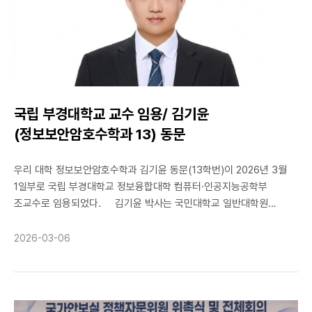
촉매 반응을 기반으로 6각 스피로 아자 사이클릭 옥신돌 구조를
효율적으로 합성할 수 있는 새로운 전략을 제시했다. 연구팀은 원팟
반응(one-pot)으로 진행되면서도 높은 부분입체선택성을 바탕으로
4-hydroxy 스피로 옥신돌 구조를 선택적으로 형성할 수 있음을
확인했다. 또한 본 반응은 다양한 기질에 적용 가능한 넓은 반응
범위와 우수한 수율을 보였으며, 수소 결합 상호작용을 활용해 스피로
구조 형성 과정에서의 부분입체선택성을 정밀하게 제어할 수 있음을
국립 부경대학교 교수 임용/ 김기윤
입증했다 . 이번 성과는 복잡한 스피로 아자사이클릭 옥신돌 구조를
(정보보안암호수학과 13) 동문
신속하고 선택적으로 합성할 수 있는 새로운 유기합성 전략을 제시한
연구로, 향후 의약화학, 생리활성 분자, 의약품 후보물질 개발 등
우리 대학 정보보안암호수학과 김기윤 동문(13학번)이 2026년 3월
다양한 분야에서 활용될 것으로 기대된다.
1일부로 국립 부경대학교 정보융합대학 컴퓨터·인공지능공학부
조교수로 임용되었다. 김기윤 박사는 국민대학교 일반대학원
금융정보보안학과 석박사 통합과정을 통해 2025년 박사학위를
취득하였으며, 김종성 교수의 지도 아래 디지털포렌식, 랜섬웨어 분석
2026-03-06
및 복호화, 암호 안전성 분석 등 정보보호 분야 전반에 걸쳐 깊이 있는
연구를 수행하였다. 또한 SCI급 국제 학술 논문지 25여편을 비롯하여,
특허 8건을 등록하는 등 연구자로써 탁월한 역량을 입증하였다. 대외
활동에서도 뛰어난 성과를 이어왔으며, 국제적으로 저명한