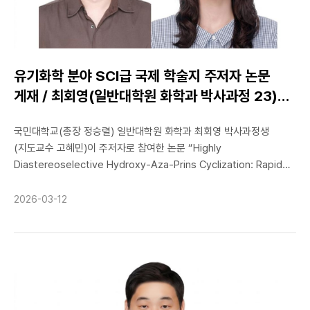
보정함으로써, 장비 차이에 따른 측정 편차를 줄이고 진단 신뢰도를
높였다. 또한 장 박사는 분석 과정에서 생체 시료가 변형되는 문제를
해결하기 위해 특수 냉각 챔버를 직접 설계·제작해 시료 손상을
효과적으로 차단하는 데 성공했다. 더불어 조직 이미지를 정밀하게
분류하기 위해 딥러닝 모델을 적용함으로써 암 조직과 정상 조직을
유기화학 분야 SCI급 국제 학술지 주저자 논문
구분하는 정확도를 향상시켰다. 공동 연구를 지도한 김형민 교수는
게재 / 최회영(일반대학원 화학과 박사과정 23)
“이번 연구는 장진일 박사의 분석화학에 대한 깊은 이해와 AI 기술의
학생
창의적 융합이 만들어낸 성과”라며 “향후 기술을 더욱 고도화해 암
국민대학교(총장 정승렬) 일반대학원 화학과 최회영 박사과정생
진단 장비 시스템으로 발전시키고, 임상 적용을 가속화해 나갈
(지도교수 고혜민)이 주저자로 참여한 논문 “Highly
계획”이라고 밝혔다. 이번 연구 성과는 분석화학 분야 세계적 권위
Diastereoselective Hydroxy-Aza-Prins Cyclization: Rapid
학술지인 ‘Analytical Chemistry’에 3월 4일 자 온라인판으로
Access to 4′-Hydroxy Six-Membered Spiro Azacyclic
게재됐다. 본 연구에는 국립암센터 국명철, 윤홍만 연구진이 공동
Oxindoles”가 유기화학 분야 국제학술지 The Journal of Organic
연구자로 참여했다.
2026-03-12
Chemistry(JOC)에 게재됐다. ▲ 왼쪽부터 일반대학원 화학과
최회영 박사과정생, 고혜민 교수 The Journal of Organic
Chemistry(JOC)는 유기합성, 반응 메커니즘, 유기분자 설계 등
유기화학 전반의 기초·응용 연구를 폭넓게 다루는 국제학술지로,
새로운 합성 전략과 고도화된 선택성 제어 기법 등 학술적·산업적
파급력이 큰 연구를 지속적으로 게재하고 있다. 이번 연구는 팔라듐