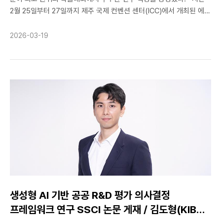
2월 25일부터 27일까지 제주 국제 컨벤션 센터(ICC)에서 개최된 에서
국민대 전자공학부 배윤수(20), 박소현(23) 학생은 장병준 교수의
지도 아래 ‘우수 논문상’을 수상했다. 특히 이번 수상은 학부생
2026-03-19
경진대회가 아닌, 대학원생 및 현직 연구자들과 경쟁하는 ‘일반 우수
논문 세션’에서 거둔 성과라는 점에서 그 의미가 더욱 남다르다.
수상의 영예를 안겨준 논문은 [Multiple SDR과 GPU 프로세싱을
이용한 적응형 분산 레이다 스펙트럼 센싱(Adaptive Distributed
Radar Spectrum Sensing using Multiple SDRs and GPU
Processing)]이다. 최근 무인기 탐지 및 국방 분야에서 레이다
신호에 대한 실시간 모니터링 수요가 급증하고 있으나, 기존 고성능
장비는 높은 비용과 방대한 데이터 처리로 인한 병목 현상이 고질적인
문제로 지적되어 왔다. 연구팀은 이러한 문제를 해결하기 위해 경량
CA-CFAR 알고리즘, GPU 가속 신호처리, 스펙트럼 스티칭 등의
혁신적 설계를 제안했다. 연구팀은 직접 제작한 하드웨어와 5대의
SDR을 활용하여 100MHz 대역에서 CW(Continuous Wave)
신호를 성공적으로 탐지하며 시스템의 유효성을 검증했다. 특히
생성형 AI 기반 공공 R&D 평가 의사결정
구현된 알고리즘은 약 32.7usec의 매우 낮은 처리 지연을 기록하며
프레임워크 연구 SSCI 논문 게재 / 김도형(KIBS)
실시간 신호 탐지 분야에 적합함을 확인했다. 지도교수인 장병준