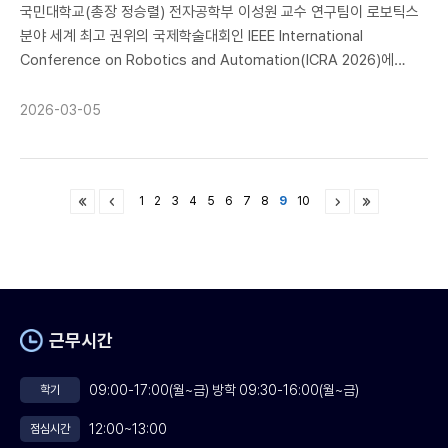
국민대학교(총장 정승렬) 전자공학부 이성원 교수 연구팀이 로보틱스
이해하고 관리할 수 있는 도구를 제공한다. 실시간 성과 모니터링,
분야 세계 최고 권위의 국제학술대회인 IEEE International
개인화된 피드백, 예측적 인재관리는 모두 AI를 통해 가능해진다.
Conference on Robotics and Automation(ICRA 2026)에
하지만 이러한 기술적 가능성이 조직 내 신뢰와 자율성을 해치지
논문을 게재하는 성과를 거뒀다. 특히 이번 논문은 김준호 학부생
않으려면, 인간 중심의 가치와 AI의 효율성이 균형을 이루어야 한다.
(전자공학부 19)이 주저자로 참여해 수행한 연구라는 점에서 의미가
AI가 생성한 데이터를 어떻게 해석하고, 그것을 구성원의 발전과
2026-03-05
크다. ICRA는 로봇공학, 자율주행, 인공지능 기반 지능형 시스템
조직의 성장으로 연결할 것인가는 여전히 인간 관리자의 몫이다.
분야에서 가장 영향력 있는 최상위(Top-tier) 국제학술대회 중
셋째, 조직문화의 차원에서 AI시대는 학습하는 조직, 적응하는
하나로, 전 세계 유수 대학과 글로벌 연구기관의 핵심 연구 성과가
조직으로의 전환을 요구한다. 포스트 성장시대의 불확실성 속에서
1
2
3
4
5
6
7
8
9
10
발표되는 자리다. 엄격한 심사 기준과 높은 경쟁률로 인해, 학부생이
조직의 생존은 얼마나 빠르게 변화에 적응하느냐에 달려 있다. AI는
주저자로 논문을 게재하는 사례는 이례적인 성과로 평가된다. 이번에
조직 내 지식을 축적하고 공유하며, 실패로부터 학습하는 메커니즘을
채택된 논문은 “VG3T: Visual Geometry Grounded Gaussian
강화할 수 있다. 그러나 진정한 학습조직은 기술만으로는 만들어지지
Transformer”로, 다중 시점(multi-view) 정보를 기반으로 3차원
않는다. 구성원들이 AI를 두려움의 대상이 아닌 협업의 파트너로
의미 점유(3D semantic occupancy)를 직접 예측하는 새로운
받아들이고, 지속적인 학습과 실험을 장려하는 문화가 뒷받침되어야
피드-포워드(Feed-Forward) 네트워크 구조를 제안했다. 연구팀은
한다. 결국 포스트 성장시대의 조직관리는 인간과 AI의 협업을
근무시간
3D Gaussian 표현을 활용해 시각적 기하 정보와 의미 정보를
어떻게 설계하고 실천할 것인가의 문제로 귀결된다. AI는 만능
효과적으로 통합하는 프레임워크를 설계함으로써, 복잡한 3차원
해결책이 아니며, 인간을 완전히 대체할 수도 없다. 오히려 AI는 인간의
09:00-17:00(월~금) 방학 09:30-16:00(월~금)
학기
환경에서의 정밀한 공간 이해 문제를 해결하고자 했다. 특히 제안된
한계를 보완하고, 인간은 AI가 다룰 수 없는 맥락적 판단과 윤리적
방법은 자율주행 분야의 대표적 공개 벤치마크인 nuScenes
성찰을 담당하는 상호보완적 관계가 형성되어야 한다. 이 책은 포스트
12:00~13:00
점심시간
데이터셋에서 기존 최신 기법(State-of-the-Art)을 능가하는
성장 시대 AI 발전과 함께 지혜로운 조직관리를 꿈꾸는 모든 이에게