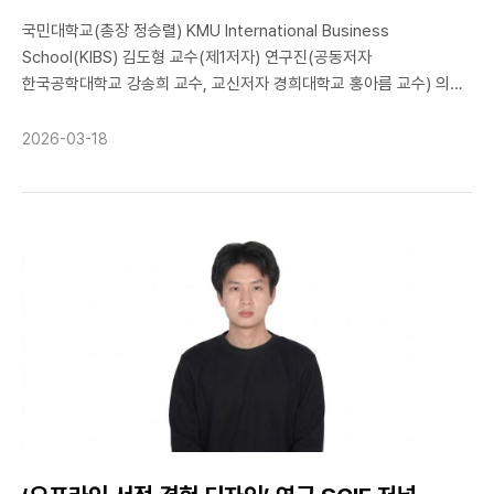
교수
교수는 “학부생들이 직접 하드웨어를 설계하고 GPU 가속과 같은
국민대학교(총장 정승렬) KMU International Business
고난도 신호처리 기법을 통합해 실제 구동 가능한 시스템을 구현해낸
School(KIBS) 김도형 교수(제1저자) 연구진(공동저자
점이 높게 평가받은 것 같다”며 소감을 전했다.
한국공학대학교 강송희 교수, 교신저자 경희대학교 홍아름 교수) 의
논문 “Bridging the maturity-expectation gap: Generative AI
in strategic decision-making for public R&D interim
2026-03-18
review”가 SSCI급 경영학 분야 국제저명학술지 Technovation
(JCR IF 10.9, Top 3% in Management | ABS 3 | ABDC A)에
게재됐다. 공공 연구개발(R&D) 사업은 연차 및 단계평가(interim
review)를 통해 연구 진행 상황을 점검하고 지속 여부나 방향 조정을
결정한다. 그러나 기존 평가 방식은 전문가의 주관적 판단에 의존하는
경우가 많아 평가 기준의 일관성 부족, 평가 편향, 대규모 프로젝트
평가의 효율성 문제 등이 지속적으로 제기돼 왔다. 김도형 교수
연구팀은 이러한 한계를 해결하기 위해 생성형 인공지능(Generative
AI)의 활용 가능성을 분석하고, 기술의 실제 성숙도와 이해관계자의
기대 수준 간 차이를 정량적으로 분석하는 ‘MEG(Maturity-
Expectation Gap)’ 프레임워크를 제시했다. 연구팀은 공공 R&D
평가 경험을 보유한 전문가 설문 데이터와 머신러닝 기반 학술문헌
분석을 결합해 기술 기대 수준과 인식된 기술 성숙도를 비교·분석했다.