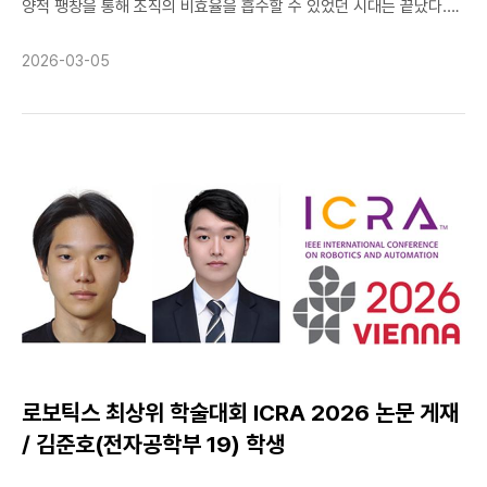
양적 팽창을 통해 조직의 비효율을 흡수할 수 있었던 시대는 끝났다.
Equirectangular Visual Place Recognition”은 원근
이제 조직은 제한된 자원 속에서 최적의 성과를 창출해야 하는 절박한
(Perspective) 영상과 전방위(Equirectangular) 영상 간의 표현
과제에 직면해 있다. 동시에 인공지능으로 대표되는 기술혁명은
차이를 극복하기 위해 하이퍼볼릭(Hyperbolic) 공간을 활용한 새로운
2026-03-05
조직관리의 패러다임 자체를 근본적으로 재편하고 있다. 포스트
시각적 장소 인식 방법을 제안했다. 해당 프레임워크는 서로 다른
성장시대의 조직관리는 단순히 비용을 절감하거나 프로세스를
카메라 포맷 간에도 강인한 인식 성능을 확보함으로써 자율주행, 드론,
자동화하는 차원을 넘어선다. 그것은 조직 내부의 인적자원을 어떻게
로보틱스, 확장현실(XR) 등 차세대 공간 인식 기술의 핵심 기반 기술로
배치하고 개발할 것인가의 문제이자, 조직 간 협력과 네트워크를
활용될 것으로 기대된다. 이성원 교수는 “CVPR은 전 세계
어떻게 설계할 것인가의 문제다. 이 책은 바로 그 전환의 한가운데에서,
컴퓨터비전 연구자들이 가장 발표를 희망하는 학술대회이자, 연구의
인공지능(AI)을 단순한 도구로 보지 않고 조직 이론과 인사행정의
독창성과 완성도를 가장 엄격히 평가받는 자리”라며, “이론적
융합적 관점에서 조직관리의 핵심 파트너로 재정립하고자 하는 시도에
정교함과 실제 응용 가능성을 동시에 갖춘 연구를 통해 글로벌
초점을 맞추고 있다. 이러한 융합적 시각을 바탕으로 AI시대의
경쟁력을 지속적으로 강화해 나가겠다”고 밝혔다. 이어 “앞으로도
조직관리를 세 가지 핵심 차원에서 조망한다. 첫째, 조직구조의
국민대학교가 인공지능 및 컴퓨터비전 분야에서 선도적인 연구 성과를
차원에서 AI는 위계적 구조의 한계를 극복하고 네트워크형 조직으로의
창출할 수 있도록 연구와 인재 양성에 더욱 힘쓰겠다”고 덧붙였다.
전환을 가능케 한다. AI 기반 의사결정 지원시스템은 중간관리층의
역할을 재정의하고, 조직 내 정보 흐름을 혁신하며, 조직 간 경계를
넘나드는 협업을 촉진한다. 그러나 이는 단순히 AI가 인간을 대체하는
로보틱스 최상위 학술대회 ICRA 2026 논문 게재
것이 아니라, 인간 관리자의 판단과 AI의 데이터 분석 능력이
/ 김준호(전자공학부 19) 학생
상호보완적으로 결합될 때 비로소 실현된다. 둘째, 조직행태의
차원에서 AI는 구성원의 동기부여, 리더십, 집단 역학을 새롭게