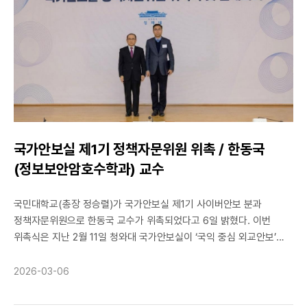
디지털포렌식 챌린지인 DFRWS Forensic Challenge (2018-2019)
에서 우승, 2020 암호분석경진대회 대상, 2024 국가암호공모전
최우수상 등 16개 공모전에서 우수한 성적으로 수상을 하였다. 더불어,
2024년 한국인터넷진흥원 원장상 우수신진연구자로 선정되고 부총리
겸 교육부장관 표창장을 받는 등 대외적으로도 우수한 연구 성과를
인정받았다. 이러한 학문적 성취를 바탕으로 대검찰청에서
디지털포렌식 분야의 실무 경험을 쌓은 후, 부경대학교에 임용되었다.
국가안보실 제1기 정책자문위원 위촉 / 한동국
(정보보안암호수학과) 교수
국민대학교(총장 정승렬)가 국가안보실 제1기 사이버안보 분과
정책자문위원으로 한동국 교수가 위촉되었다고 6일 밝혔다. 이번
위촉식은 지난 2월 11일 청와대 국가안보실이 ‘국익 중심 외교안보’
실현을 위해 정책 방향을 제언할 정책자문위원 54명으로 전통적 안보
영역뿐 아니라 해킹이나 개인정보 유출과 같이 기술 발달에 따라
2026-03-06
새롭게 등장한 위협을 다룰 자문분과도 조직했다.
정책자문위원회는 국방·외교·통일·경제안보·사이버안보·재난관리 등