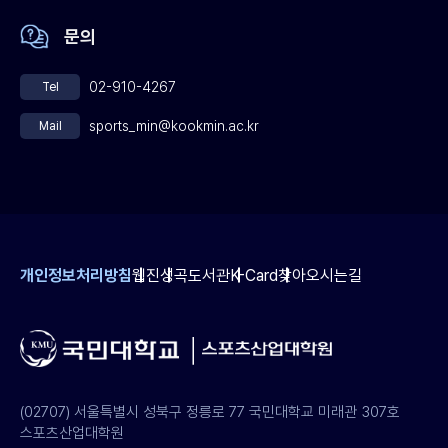
성능을 달성했다. 또한 기존 방법 대비 46% 적은 프리미티브
단비가 될 것이다.
문의
(primitives)를 사용해 연산 효율성을 크게 개선함으로써, 실제
자율주행 및 로보틱스 시스템에 적용 가능한 확장성과 실용성을
02-910-4267
Tel
입증했다. 본 연구는 국민대학교 CILAB(Computer Intelligence
Lab)에서 이성원 교수 연구팀의 지도 아래 진행됐으며, 김준호
sports_min@kookmin.ac.kr
Mail
학부생이 연구 설계부터 구현, 실험 전반에 주도적으로 참여했다. 해당
성과는 학부 단계에서도 세계 최고 수준의 로봇·인공지능 연구를
수행할 수 있음을 보여주는 사례로, 대학의 연구 경쟁력을 대외적으로
입증한 결과로 평가된다. 한편 본 논문은 2026년 오스트리아 빈
(Vienna, Austria)에서 개최되는 IEEE ICRA 2026에서 공식 발표될
예정이다.
개인정보처리방침
웹진
성곡도서관
K-Card
찾아오시는길
(02707) 서울특별시 성북구 정릉로 77 국민대학교 미래관 307호
스포츠산업대학원