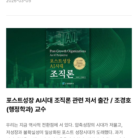
성과를 거뒀다. IEEE/CVF Conference on Computer Vision and
내성을 제공하는 기술로 2025년 특허기술상 2등 충무공상을
2026-03-05
Pattern Recognition(CVPR)은 인공지능 및 컴퓨터비전 분야에서
수상하였고, 교육부 지원 ‘글로컬랩 방산기술보호연구소’ 주관 대학
가장 영향력 있는 최상위(Top-tier) 학술대회로, 낮은 채택률과
연구소장으로 선정되어 국방 방산 기업 무기체계 보안 분야에서의
엄격한 심사 기준으로 잘 알려져 있다. 매년 전 세계 유수 대학과
글로벌 경쟁력 확보를 위해 9년간 매년 24억원, 총 216억 원의 국비를
글로벌 연구기관의 핵심 연구 성과가 발표되는 자리로, 해당 분야의
지원받는다.
연구 수준을 가늠하는 대표적인 학술 무대로 평가받는다. 이번 연구는
국민대학교 전자공학부 이성원 교수 연구팀과 연세대학교 김은태 교수
연구팀이 공동으로 수행했다. 양 기관 연구진은 긴밀한 협력을
바탕으로 이론적 정교함과 실용적 확장성을 모두 갖춘 연구 성과를
도출했다. 첫 번째 논문인 “Rethinking Pose Refinement in 3D
Gaussian Splatting under Pose Prior and Geometric
Uncertainty”는 차세대 3D 장면 복원 기술로 주목받는 3D
Gaussian Splatting 기법의 핵심 문제인 카메라 포즈 오차와
기하학적 불확실성을 체계적으로 분석하고 개선하는 새로운 최적화
포스트성장 AI시대 조직론 관련 저서 출간 / 조경호
프레임워크를 제안했다. 포즈 사전 정보(pose prior)와 기하학적
(행정학과) 교수
불확실성을 통합적으로 고려함으로써 보다 안정적이고 정밀한 3차원
재구성을 가능하게 했으며, 디지털 트윈, 로보틱스, 몰입형 콘텐츠 제작
우리는 지금 역사적 전환점에 서 있다. 압축성장의 시대가 저물고,
등 다양한 응용 분야로의 확장 가능성을 제시했다. 두 번째 논문인
저성장과 불확실성이 일상화된 포스트 성장시대가 도래했다. 과거
“HypeVPR: Exploring Hyperbolic Space for Perspective to