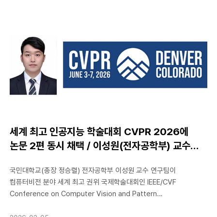
6개 분과로 조직됐으며, 정책뿐 아니라 현안에 관해서도 의견을
제공할 예정이다. 국가안보실은 “자문위원회는 전통적인 안보 위협뿐
아니라 신 안보, 경제안보, 재난관리 등 급변하는 국제 환경에 따른
다양한 도전에 대한 대응책 마련에도 큰 역할을 할 것”이라고
기대했다. 위성락 국가안보실장은 위촉식에서 “국가 안보는 정파를
넘어선 ‘국민의 생존’ 문제”라며 “정부 정책에 대해 가감 없는 의견과
창의적인 제언을 아끼지 말아달라”고 당부했다. 국가안보실은 제1기
정책자문위원 위촉식에 이어 첫 전체 회의도 열고 주요 안보 현안에
대한 의견을 나눴다. 정책자문위원회는 앞으로 전체 회의와 분과
회의, 실시간 사회관계망서비스(SNS) 소통 채널 등을 통해
국가안보실 정책 수립 및 주요 현안에 대한 자문을 지속한다는
세계 최고 인공지능 학술대회 CVPR 2026에
방침이다. 제1기 사이버안보 정책자문위원으로 위촉된 한동국 교수는
논문 2편 동시 채택 / 이성원(전자공학부) 교수
암호장비 등 임베디드 하드웨어 보안장치에서 물리적 정보 기반
연구팀
암호키 해독 국내 최고 전문가로, 지난 2009년 국민대학교에 부임한
국민대학교(총장 정승렬) 전자공학부 이성원 교수 연구팀이
이후 석/박사 졸업생을 국정원, 국가보안기술연구소,
컴퓨터비전 분야 세계 최고 권위 국제학술대회인 IEEE/CVF
한국전자통신연구원, 방첩사, 777사령부, 방산 보안 기업 등과 같이
Conference on Computer Vision and Pattern
특수한 정보보안 임무를 수행해야 하는 기관으로 배출하였다. 최근
Recognition(CVPR 2026)에 2편의 논문을 게재하며 우수한 연구
양자컴퓨팅 공격에도 안전한 양자내성암호(PQC)의 부채널 공격에